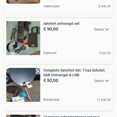
Veenhuizen
2 mei 26
sateliet ontvangst set
€ 90,00
Details
Helmond
13 jul 26
Complete Satelliet Set: Triax Schotel,
SAB Ontvanger & LNB
€ 50,00
Details
Winterswijk
17 mei 26
Complete schotelantenne set met