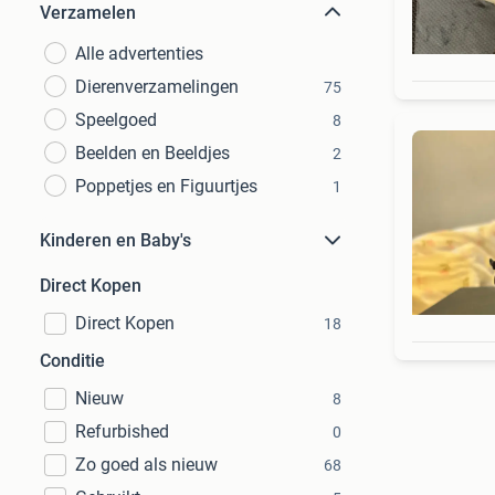
Verzamelen
Alle advertenties
Dierenverzamelingen
75
Speelgoed
8
Beelden en Beeldjes
2
Poppetjes en Figuurtjes
1
Kinderen en Baby's
Direct Kopen
Direct Kopen
18
Conditie
Nieuw
8
Refurbished
0
Zo goed als nieuw
68