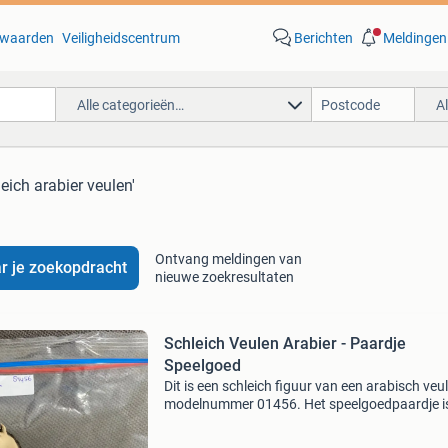
waarden
Veiligheidscentrum
Berichten
Meldingen
Alle categorieën…
A
leich arabier veulen'
Ontvang meldingen van
r je zoekopdracht
nieuwe zoekresultaten
Schleich Veulen Arabier - Paardje
Speelgoed
Dit is een schleich figuur van een arabisch veu
modelnummer 01456. Het speelgoedpaardje is
uitstekende staat en klaar voor nieuwe avontu
Perfect voor verzamelaars of als cadeau voor