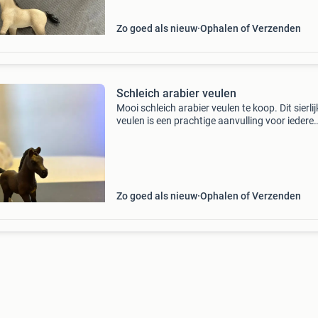
paarden
Zo goed als nieuw
Ophalen of Verzenden
Schleich arabier veulen
Mooi schleich arabier veulen te koop. Dit sierlij
veulen is een prachtige aanvulling voor iedere
schleich-verzameling en perfect om mee te sp
of neer te zetten. Staat in goede staat geen
beschad
Zo goed als nieuw
Ophalen of Verzenden