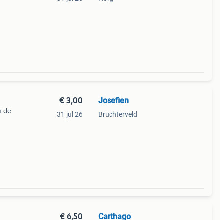
rthago
€ 3,00
Josefien
n de
31 jul 26
Bruchterveld
s bij
van ma
€ 6,50
Carthago