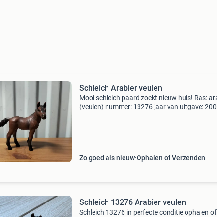
Schleich Arabier veulen
Mooi schleich paard zoekt nieuw huis! Ras: ar
(veulen) nummer: 13276 jaar van uitgave: 20
conditie: ziet er uit als nieuw perfect voor
verzamelaars én uren speelplezier! Ophalen in
drachten of
Zo goed als nieuw
Ophalen of Verzenden
Schleich 13276 Arabier veulen
Schleich 13276 in perfecte conditie ophalen of