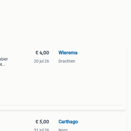
€ 4,00
Wierema
abier
20 jul 26
Drachten
04
€ 5,00
Carthago
31 jul 26
Norg