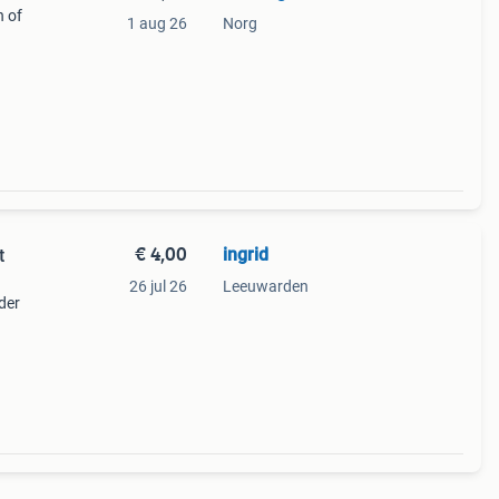
n of
1 aug 26
Norg
rthago
€ 4,00
ingrid
t
26 jul 26
Leeuwarden
der