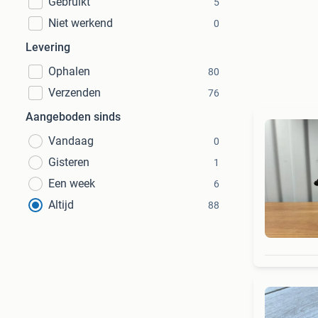
Gebruikt
5
Niet werkend
0
Levering
Ophalen
80
Verzenden
76
Aangeboden sinds
Vandaag
0
Gisteren
1
Een week
6
Altijd
88