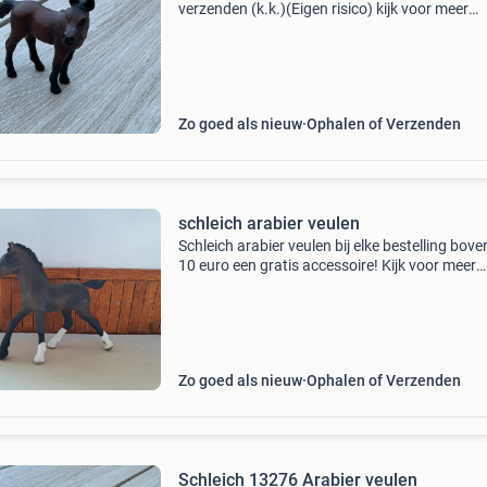
verzenden (k.k.)(Eigen risico) kijk voor meer
schleich dieren bij mijn andere advertentie ca
Zo goed als nieuw
Ophalen of Verzenden
schleich arabier veulen
Schleich arabier veulen bij elke bestelling bove
10 euro een gratis accessoire! Kijk voor meer
schleich paarden naar mijn andere advertentie
meer schleich kunnen we er een mooi prijsje 
Zo goed als nieuw
Ophalen of Verzenden
Schleich 13276 Arabier veulen