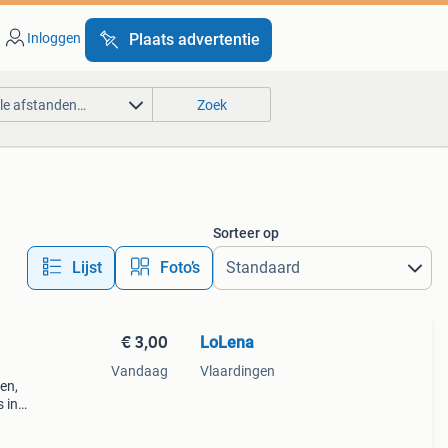
Inloggen
Plaats advertentie
lle afstanden…
Zoek
Sorteer op
Lijst
Foto’s
€ 3,00
LoLena
Vandaag
Vlaardingen
len,
 in
ren.