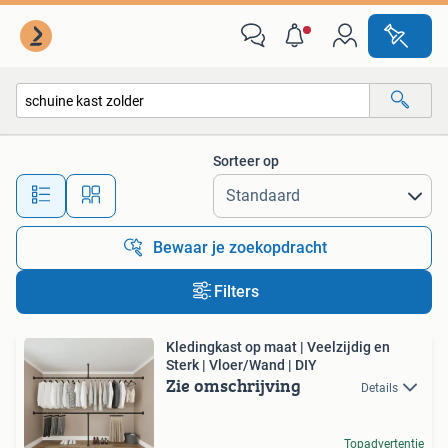
Alle categorieën…
Sorteer op
Alle afstanden…
Bewaar je zoekopdracht
Filters
Kledingkast op maat | Veelzijdig en
Sterk | Vloer/Wand | DIY
Zie omschrijving
Details
Topadvertentie