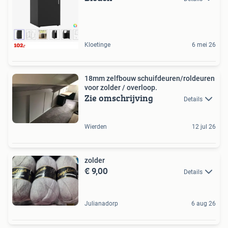
Kloetinge
6 mei 26
18mm zelfbouw schuifdeuren/roldeuren
voor zolder / overloop.
Zie omschrijving
Details
Wierden
12 jul 26
zolder
€ 9,00
Details
Julianadorp
6 aug 26