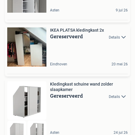
Asten
9 jul 26
IKEA PLATSA kledingkast 2x
Gereserveerd
Details
Eindhoven
20 mei 26
Kledingkast schuine wand zolder
slaapkamer
Gereserveerd
Details
Asten
24 jul 26