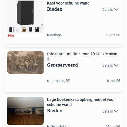
Kast voor schuine wand
Bieden
Details
Kloetinge
20 jun 26
fotokaart - militair - van 1914 - zie scan
2
Gereserveerd
Details
sint truiden, BE
6 mei 26
Lage boekenkast/opbergmeubel voor
schuine wand
Bieden
Details
Hellevoetsluis
29 jun 26