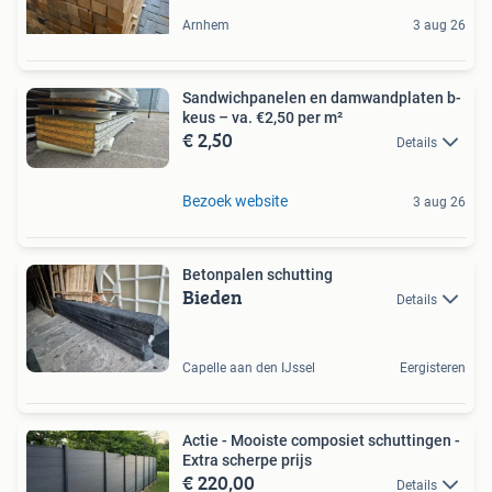
Arnhem
3 aug 26
Sandwichpanelen en damwandplaten b-
keus – va. €2,50 per m²
€ 2,50
Details
Bezoek website
3 aug 26
Betonpalen schutting
Bieden
Details
Capelle aan den IJssel
Eergisteren
Actie - Mooiste composiet schuttingen -
Extra scherpe prijs
€ 220,00
Details