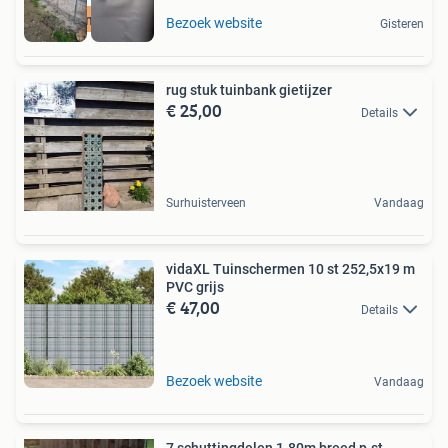
betonmatten
Bezoek website
Gisteren
rug stuk tuinbank gietijzer
€ 25,00
Details
Surhuisterveen
Vandaag
vidaXL Tuinschermen 10 st 252,5x19 m
PVC grijs
€ 47,00
Details
Bezoek website
Vandaag
7 schuttingdelen 1.80m breed p.st.