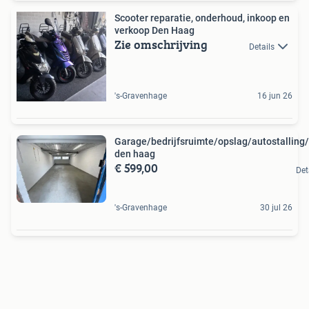
Scooter reparatie, onderhoud, inkoop en
verkoop Den Haag
Zie omschrijving
Details
's-Gravenhage
16 jun 26
Garage/bedrijfsruimte/opslag/autostalling/
den haag
€ 599,00
Det
's-Gravenhage
30 jul 26