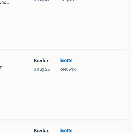
 voor
em.
Bieden
lisette
cm
3 aug 26
Reeuwijk
 staat
an de
Bieden
lisette