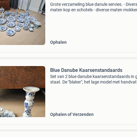
Grote verzameling blue danule servies. - Diver
maten kop en schotels - diverse maten mokken
diverse maten schalen - suiker en melk set - 2
(suiker)potjes met deksel - een theepot - een
bonbonschaa
Ophalen
Blue Danube Kaarsenstandaards
Set van 2 blue danube kaarsenstandaards in 
staat. De "blaker", het lage model met handvat
opvangschotel voor het kaarsenvet met een
diameter van 15cm en de smalle 16,5 cm hog
k
Ophalen of Verzenden