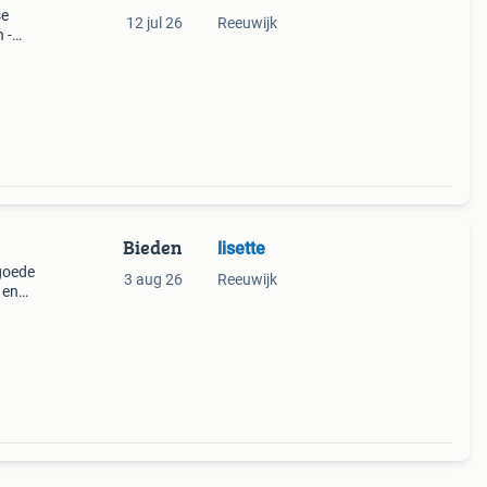
se
12 jul 26
Reeuwijk
 -
Bieden
lisette
goede
3 aug 26
Reeuwijk
 en
e met