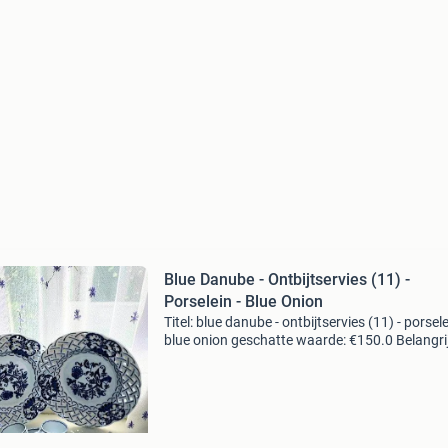
Blue Danube - Ontbijtservies (11) -
Porselein - Blue Onion
Titel: blue danube - ontbijtservies (11) - porsele
blue onion geschatte waarde: €150.0 Belangrij
winnende biedingen zijn exclusief 9%
koperbescherming + €3 kavel beschrijving exqu