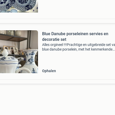
Blue Danube porseleinen servies en
decoratie set
Alles orgineel !!!Prachtige en uitgebreide set v
blue danube porselein, met het kenmerkende
blauw-witte uienpatroon. De set omvat divers
items zoals een koffiekan, vaas, kandelaars,
suikerpot, melk
Ophalen