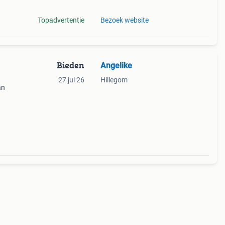
Topadvertentie
Bezoek website
Bieden
Angelike
27 jul 26
Hillegom
an
e