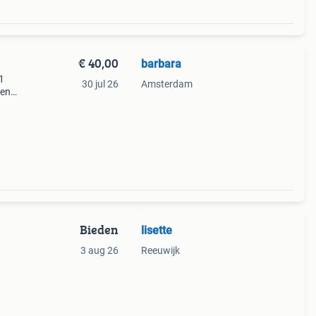
€ 40,00
barbara
1
30 jul 26
Amsterdam
een
 de
Bieden
lisette
3 aug 26
Reeuwijk
halen