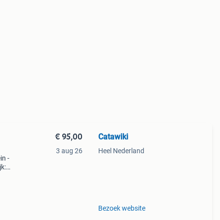
€ 95,00
Catawiki
3 aug 26
Heel Nederland
in -
k:
isite
Bezoek website