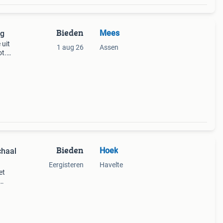
Bieden
Mees
ig
 uit
1 aug 26
Assen
ot.
e set
Bieden
Hoek
chaal
Eergisteren
Havelte
et
len
n