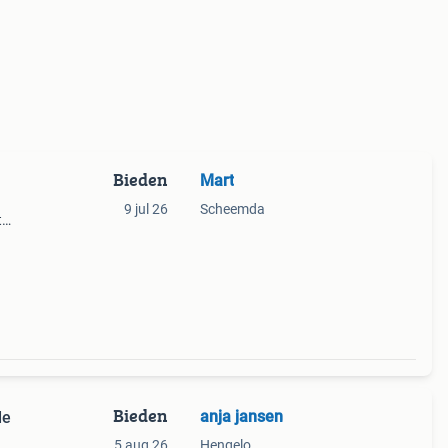
Bieden
Mart
9 jul 26
Scheemda
t
en
emaal
Bieden
anja jansen
de
5 aug 26
Hengelo