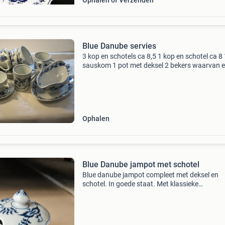
Ophalen of Verzenden
Blue Danube servies
3 kop en schotels ca 8,5 1 kop en schotel ca 8 
sauskom 1 pot met deksel 2 bekers waarvan 
met chip (zie foto) alleen afhalen (amsterdam
pijp)
Ophalen
Blue Danube jampot met schotel
Blue danube jampot compleet met deksel en
schotel. In goede staat. Met klassieke
zweibelmuster (blue onion) patroon. Liefst op
verzenden op risico en kosten van de koper en
vooraf te betalen. Kij