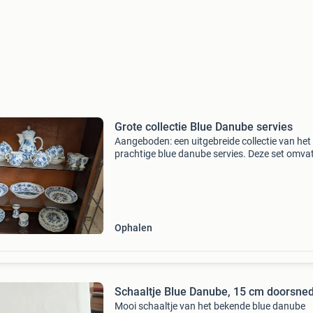
Grote collectie Blue Danube servies
Aangeboden: een uitgebreide collectie van het
prachtige blue danube servies. Deze set omva
diverse borden, schalen, kopjes, schoteltjes, e
theepot, suikerpot, melkkan en eierdopjes, all
in het
Ophalen
Schaaltje Blue Danube, 15 cm doorsne
Mooi schaaltje van het bekende blue danube