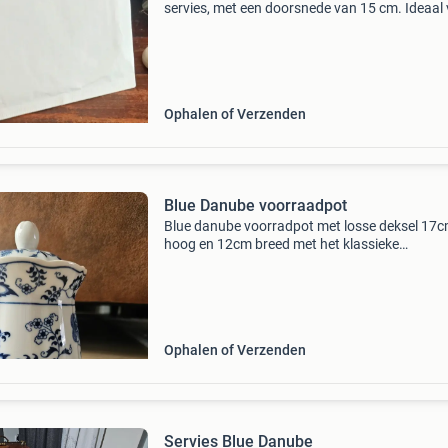
servies, met een doorsnede van 15 cm. Ideaal
kleine hapjes, bijgerechten of als decoratief it
Het schaaltje is in goede staat en heeft het
kenmerkend
Ophalen of Verzenden
Blue Danube voorraadpot
Blue danube voorradpot met losse deksel 17
hoog en 12cm breed met het klassieke
zwiebelmuster (blue onion) patroon. In goede
liefst ophalen verzenden op risico en kosten v
koper en vooraf
Ophalen of Verzenden
Servies Blue Danube