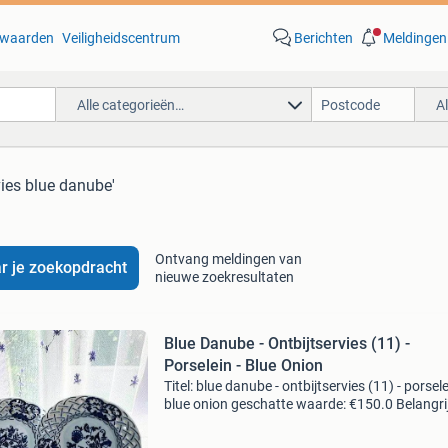
waarden
Veiligheidscentrum
Berichten
Meldingen
Alle categorieën…
A
vies blue danube'
Ontvang meldingen van
r je zoekopdracht
nieuwe zoekresultaten
Blue Danube - Ontbijtservies (11) -
Porselein - Blue Onion
Titel: blue danube - ontbijtservies (11) - porsele
blue onion geschatte waarde: €150.0 Belangrij
winnende biedingen zijn exclusief 9%
koperbescherming + €3 kavel beschrijving exqu