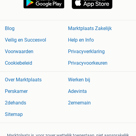
Blog
Marktplaats Zakelijk
Veilig en Succesvol
Help en Info
Voorwaarden
Privacyverklaring
Cookiebeleid
Privacyvoorkeuren
Over Marktplaats
Werken bij
Perskamer
Adevinta
2dehands
2ememain
Sitemap
Marktplaats is, voor zover wettelijk toegestaan, niet aansprakelijk