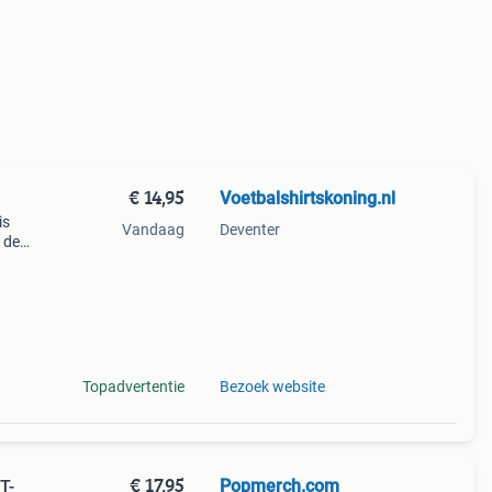
€ 14,95
Voetbalshirtskoning.nl
is
Vandaag
Deventer
 de
kids
Topadvertentie
Bezoek website
€ 17,95
Popmerch.com
T-