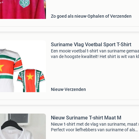
Zo goed als nieuw
Ophalen of Verzenden
Suriname Vlag Voetbal Sport T-Shirt
Een mooie voetbal t-shirt van suriname gema
van de hoogste kwaliteit! Het shirt is wit van k
en heeft de kleuren van de vlag van suriname,
namelijk geel, groen en rood. Dit shirt is handi
Nieuw
Verzenden
Nieuw Suriname T-shirt Maat M
Nieuw t-shirt met de vlag van suriname, maat
Perfect voor liefhebbers van suriname of als
cadeau. Het shirt is ongedragen en in perfecte