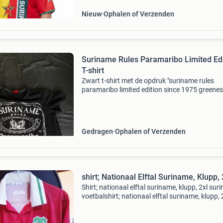
Nieuw
Ophalen of Verzenden
Suriname Rules Paramaribo Limited Edi
T-shirt
Zwart t-shirt met de opdruk "suriname rules
paramaribo limited edition since 1975 greenes
country 94% green". Het shirt is in goede staat
heeft een uniek design dat de trots van surin
Gedragen
Ophalen of Verzenden
shirt; Nationaal Elftal Suriname, Klupp,
Shirt; nationaal elftal suriname, klupp, 2xl su
voetbalshirt; nationaal elftal suriname, klupp, 
voetbalbond; svb, land; suriname, staat;
nieuwstaat, merk; klupp, jaar; kleuren; rood / w