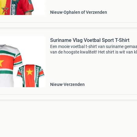
Nieuw
Ophalen of Verzenden
Suriname Vlag Voetbal Sport T-Shirt
Een mooie voetbal t-shirt van suriname gema
van de hoogste kwaliteit! Het shirt is wit van k
en heeft de kleuren van de vlag van suriname,
namelijk geel, groen en rood. Dit shirt is handi
Nieuw
Verzenden