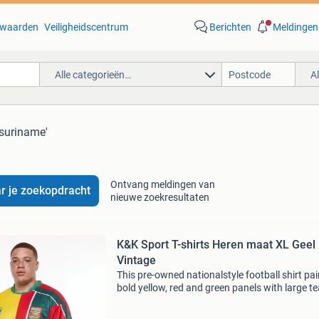
waarden
Veiligheidscentrum
Berichten
Meldingen
Alle categorieën…
A
 suriname'
Ontvang meldingen van
r je zoekopdracht
nieuwe zoekresultaten
K&K Sport T-shirts Heren maat XL Geel
Vintage
This pre-owned nationalstyle football shirt pai
bold yellow, red and green panels with large t
graphics for an athletic, street-ready look. Car
inspected and presented in as new condition,