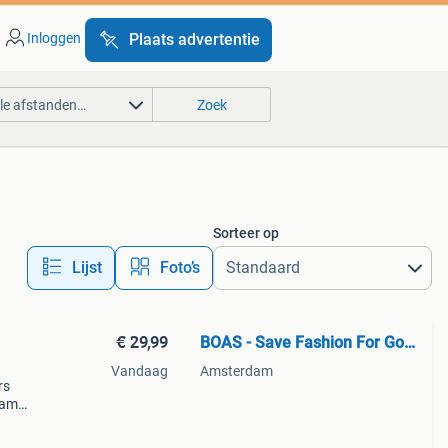
Inloggen
Plaats advertentie
lle afstanden…
Zoek
Sorteer op
Lijst
Foto’s
€ 29,99
BOAS - Save Fashion For Good
Vandaag
Amsterdam
rs
eam
efully