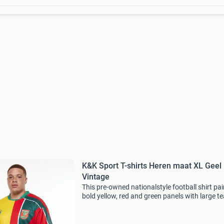
K&K Sport T-shirts Heren maat XL Geel
Vintage
This pre-owned nationalstyle football shirt pai
bold yellow, red and green panels with large t
graphics for an athletic, street-ready look. Car
inspected and presented in as new condition,