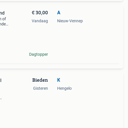
€ 30,00
A
end
n of
Vandaag
Nieuw-Vennep
ende
Dagtopper
Bieden
K
l
Gisteren
Hengelo