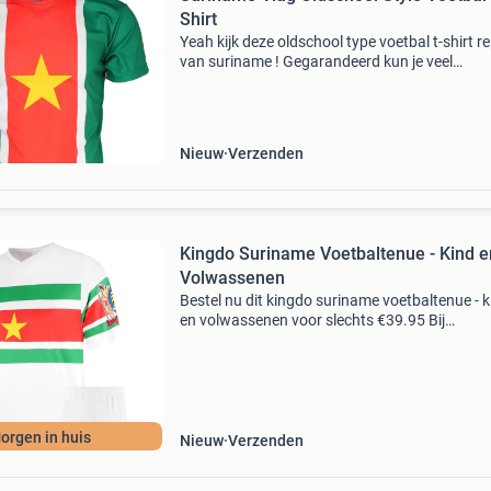
Shirt
Yeah kijk deze oldschool type voetbal t-shirt re
van suriname ! Gegarandeerd kun je veel
doelpunten scoren wanneer je dit t-shirt draag
Natuurlijk kun je dit coole shirt ook gewoon
aantrekken o
Nieuw
Verzenden
Kingdo Suriname Voetbaltenue - Kind e
Volwassenen
Bestel nu dit kingdo suriname voetbaltenue - k
en volwassenen voor slechts €39.95 Bij
voetbalshirtskoning.nl, de specialist in goedk
voetbalshirts & voetbaltenues en overige
voetbalkled
orgen in huis
Nieuw
Verzenden