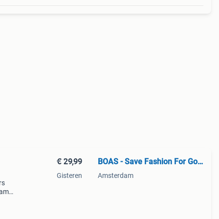
€ 29,99
BOAS - Save Fashion For Good
Gisteren
Amsterdam
rs
eam
efully