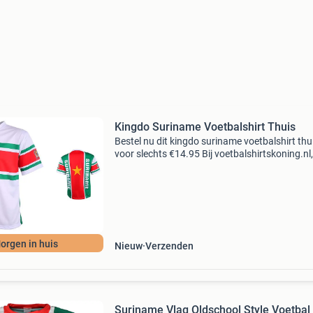
Kingdo Suriname Voetbalshirt Thuis
Bestel nu dit kingdo suriname voetbalshirt thu
voor slechts €14.95 Bij voetbalshirtskoning.nl,
specialist in goedkope voetbalshirts &
voetbaltenues en overige voetbalkleding voor 
en
orgen in huis
Nieuw
Verzenden
Suriname Vlag Oldschool Style Voetbal 