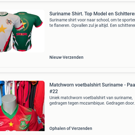
Suriname Shirt. Top Model en Schitter
Suriname shirt voor naar school, om te sporte
te flaneren. Opvallen zul je altijd. Een schitter
eyecatcher. In kind en volwassen maten.
Nieuw
Verzenden
Matchworn voetbalshirt Suriname - Paa
#22
Uniek matchworn voetbalshirt van suriname,
gedragen tegen mozambique. Gedragen door
speler paal met rugnummer 22. Dit shirt is een
zeldzaam verzamelobject voor de echte
voetballiefhebber en supporter
Ophalen of Verzenden