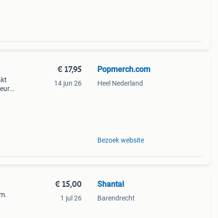
€ 17,95
Popmerch.com
akt
14 jun 26
Heel Nederland
leur
g voor
Bezoek website
€ 15,00
Shantal
 m.
1 jul 26
Barendrecht