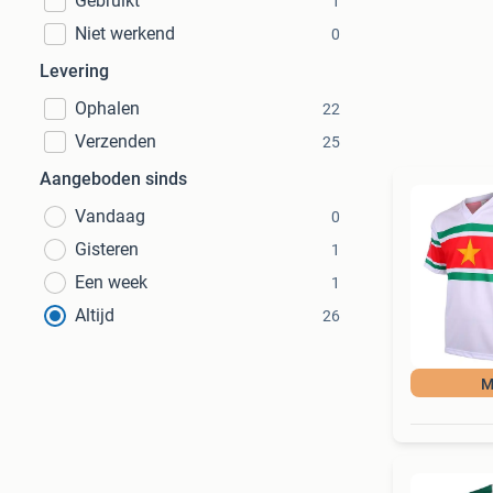
Gebruikt
1
Niet werkend
0
Levering
Ophalen
22
Verzenden
25
Aangeboden sinds
Vandaag
0
Gisteren
1
Een week
1
Altijd
26
M