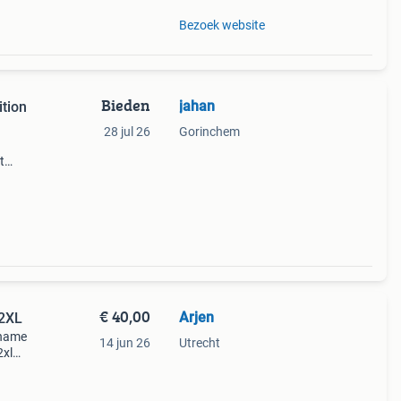
Bezoek website
Bieden
jahan
tion
28 jul 26
Gorinchem
t
 en
ame
€ 40,00
Arjen
 2XL
riname
14 jun 26
Utrecht
2xl
it /