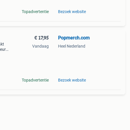
Topadvertentie
Bezoek website
€ 17,95
Popmerch.com
akt
Vandaag
Heel Nederland
leur
g voor
Topadvertentie
Bezoek website