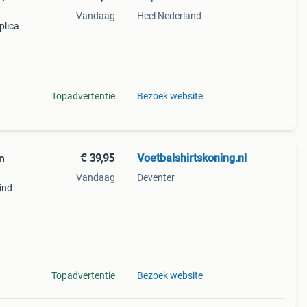
Vandaag
Heel Nederland
plica
t.
Topadvertentie
Bezoek website
€ 39,95
Voetbalshirtskoning.nl
n
Vandaag
Deventer
ind
ope
Topadvertentie
Bezoek website