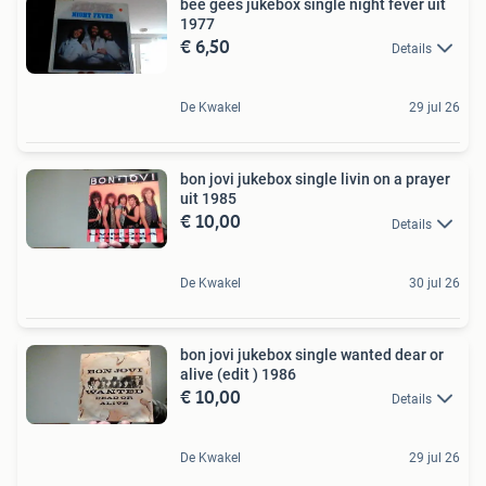
bee gees jukebox single night fever uit
1977
€ 6,50
Details
De Kwakel
29 jul 26
bon jovi jukebox single livin on a prayer
uit 1985
€ 10,00
Details
De Kwakel
30 jul 26
bon jovi jukebox single wanted dear or
alive (edit ) 1986
€ 10,00
Details
De Kwakel
29 jul 26