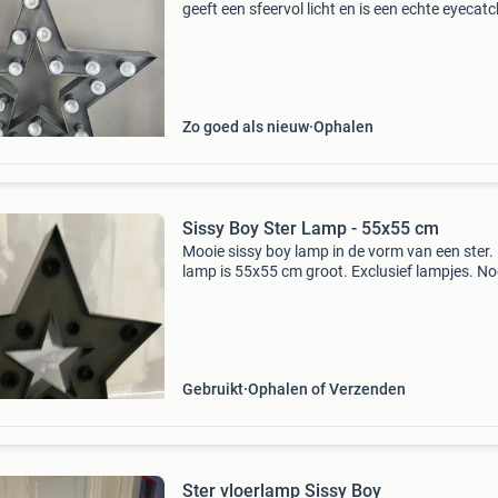
geeft een sfeervol licht en is een echte eyecatc
elk interieur. Perfect voor de woonkamer,
slaapkamer of kinderkamer. De lamp is in goe
staat en
Zo goed als nieuw
Ophalen
Sissy Boy Ster Lamp - 55x55 cm
Mooie sissy boy lamp in de vorm van een ster.
lamp is 55x55 cm groot. Exclusief lampjes. No
perfecte staat!
Gebruikt
Ophalen of Verzenden
Ster vloerlamp Sissy Boy