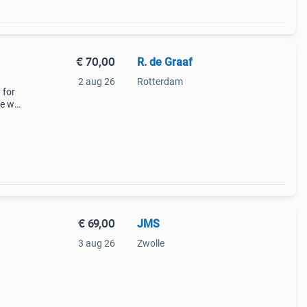
€ 70,00
R. de Graaf
2 aug 26
Rotterdam
 for
se we
d the
al
€ 69,00
JMS
3 aug 26
Zwolle