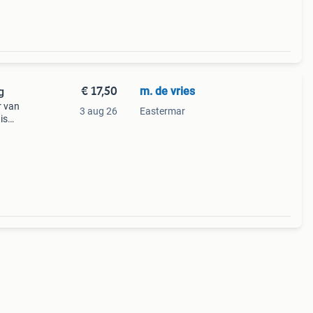
€ 17,50
m. de vries
g
r van
3 aug 26
Eastermar
is
e
 naar