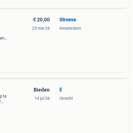
€ 20,00
Stroeve
25 mei 26
Amsterdam
van
 De
Bieden
E
p te
14 jul 26
Utrecht
2