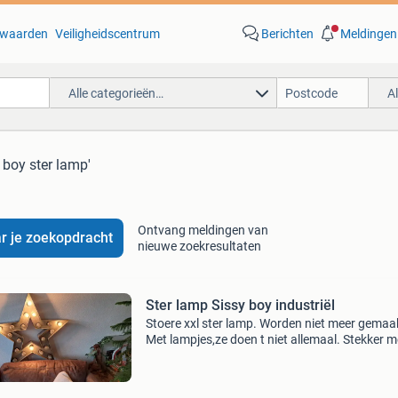
waarden
Veiligheidscentrum
Berichten
Meldingen
Alle categorieën…
A
y boy ster lamp'
Ontvang meldingen van
r je zoekopdracht
nieuwe zoekresultaten
Ster lamp Sissy boy industriël
Stoere xxl ster lamp. Worden niet meer gemaa
Met lampjes,ze doen t niet allemaal. Stekker m
schakelaartje. Industriële lamp. Metaal. Festiv
look. Ophalen in nieuwerkerk ad ijssel, te groo