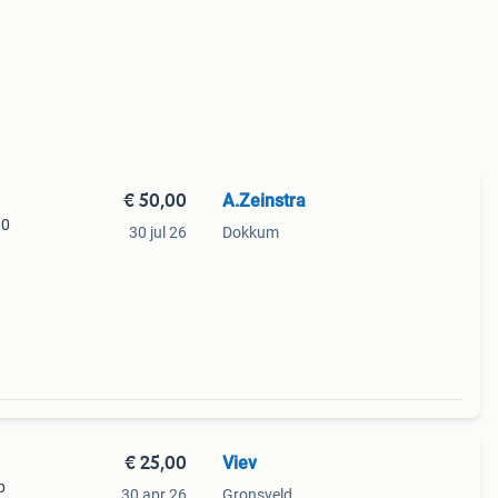
€ 50,00
A.Zeinstra
80
30 jul 26
Dokkum
€ 25,00
Viev
p
30 apr 26
Gronsveld