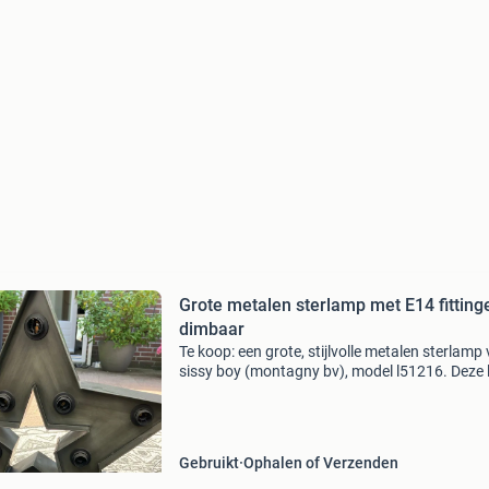
Grote metalen sterlamp met E14 fitting
dimbaar
Te koop: een grote, stijlvolle metalen sterlamp
sissy boy (montagny bv), model l51216. Deze
is gemaakt van zink en heeft een grijze afwerk
wat zorgt voor een robuuste en industriële uit
Gebruikt
Ophalen of Verzenden