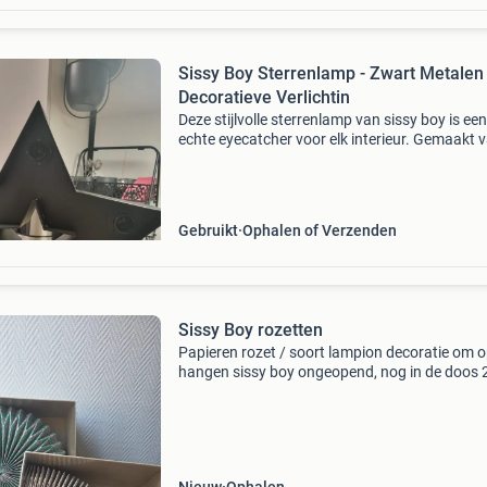
Sissy Boy Sterrenlamp - Zwart Metalen
Decoratieve Verlichtin
Deze stijlvolle sterrenlamp van sissy boy is een
echte eyecatcher voor elk interieur. Gemaakt 
zwart metaal en voorzien van 5 e14 fittingen.
lamp is dimbaar via een ingebouwde
draaischakelaar, w
Gebruikt
Ophalen of Verzenden
Sissy Boy rozetten
Papieren rozet / soort lampion decoratie om o
hangen sissy boy ongeopend, nog in de doos 
stuks ophalen in utrecht