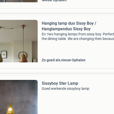
Nieuw
Ophalen
Hanging lamp duo Sissy Boy /
Hanglampenduo Sissy Boy
En: two hanging lamps from sissy boy. Perfect
the dining table. We are changing then becau
are getting a round table. One colored gold an
other one bronze. I think they are made of met
Zo goed als nieuw
Ophalen
Sissyboy Ster Lamp
Goed werkende sissyboy lamp