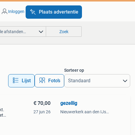
Inloggen
Plaats advertentie
lle afstanden…
Zoek
Sorteer op
Lijst
Foto’s
€ 70,00
gezellig
kt.
27 jun 26
Nieuwerkerk aan den IJssel
et
al
t voor