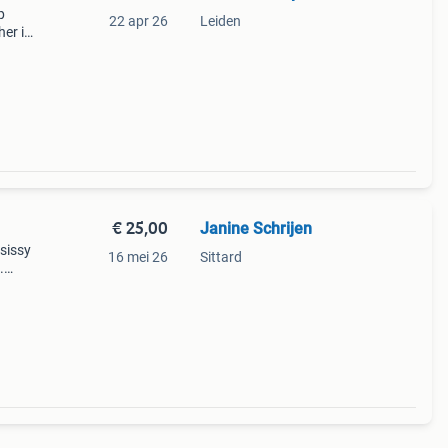
p
22 apr 26
Leiden
her in
de
€ 25,00
Janine Schrijen
 sissy
16 mei 26
Sittard
.