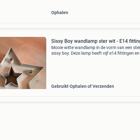
Ophalen
Sissy Boy wandlamp ster wit - E14 fittin
Mooie witte wandlamp in de vorm van een ste
sissy boy. Deze lamp heeft vijf e14 fittingen en 
perfect voor de kinderkamer of als decoratiev
verlichting. De lamp is in goede staat en werkt
Gebruikt
Ophalen of Verzenden