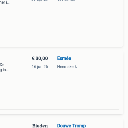
her in
de
€ 30,00
Esmée
 De
16 jun 26
Heemskerk
g in
Bieden
Douwe Tromp