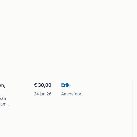
€ 30,00
Erik
en,
24 jun 26
Amersfoort
 van
 lamp
ing,
st