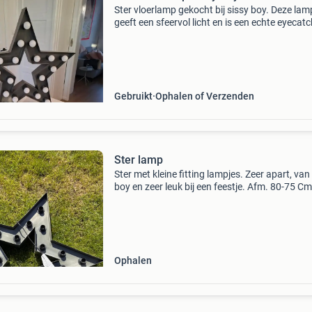
Ster vloerlamp gekocht bij sissy boy. Deze lam
geeft een sfeervol licht en is een echte eyecatc
elk interieur. Perfect voor de woonkamer,
slaapkamer of kinderkamer. De lamp is in goe
staat en
Gebruikt
Ophalen of Verzenden
Ster lamp
Ster met kleine fitting lampjes. Zeer apart, van
boy en zeer leuk bij een feestje. Afm. 80-75 Cm
Ophalen in sittard.
Ophalen