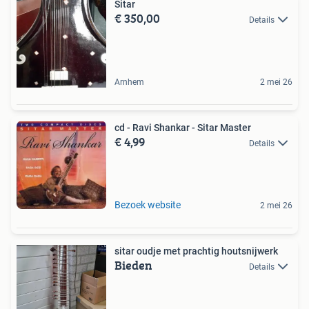
Sitar
€ 350,00
Details
Arnhem
2 mei 26
cd - Ravi Shankar - Sitar Master
€ 4,99
Details
Bezoek website
2 mei 26
sitar oudje met prachtig houtsnijwerk
Bieden
Details