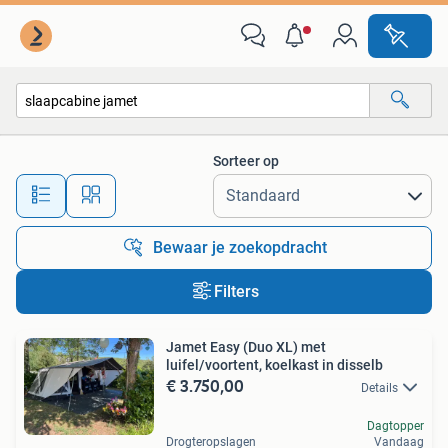
Alle categorieën…
Sorteer op
Alle afstanden…
Bewaar je zoekopdracht
Filters
Jamet Easy (Duo XL) met
luifel/voortent, koelkast in disselb
€ 3.750,00
Details
Dagtopper
Drogteropslagen
Vandaag