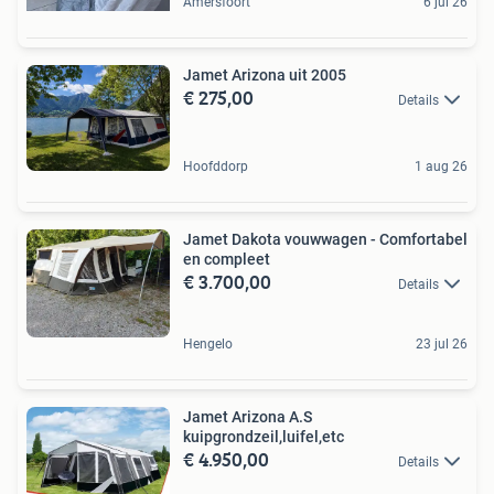
Amersfoort
6 jul 26
Jamet Arizona uit 2005
€ 275,00
Details
Hoofddorp
1 aug 26
Jamet Dakota vouwwagen - Comfortabel
en compleet
€ 3.700,00
Details
Hengelo
23 jul 26
Jamet Arizona A.S
kuipgrondzeil,luifel,etc
€ 4.950,00
Details