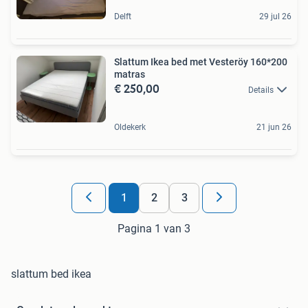
Delft
29 jul 26
Slattum Ikea bed met Vesteröy 160*200
matras
€ 250,00
Details
Oldekerk
21 jun 26
1
2
3
Pagina 1 van 3
slattum bed ikea