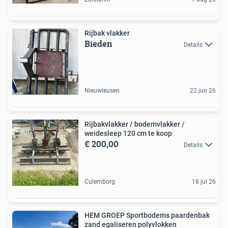
Rijbak vlakker
Bieden
Details
Nieuwleusen
22 jun 26
Rijbakvlakker / bodemvlakker /
weidesleep 120 cm te koop
€ 200,00
Details
Culemborg
18 jul 26
HEM GROEP Sportbodems paardenbak
zand egaliseren polyvlokken