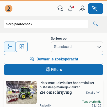
Alle categorieën…
Sorteer op
Alle afstanden…
Bewaar je zoekopdracht
Filters
Platz max Bakvlakker bodemvlakker
pistesleep manegevlakker
Zie omschrijving
Details
Topadvertentie
Radewijk
9 jul 26