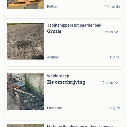
Rottum
14 mei 26
Tapijtsnippers uit paardenbak
Gratis
Details
Acquoy
3 aug 26
Weide sleep
Zie omschrijving
Details
Enschede
3 aug 26
Metalen Weidesleep – Ideaal voor wei,