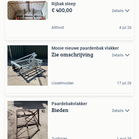
Rijbak sleep
€ 400,00
Details
Altforst
4 jul 26
Mooie nieuwe paardenbak vlakker
Zie omschrijving
Details
IJsselmuiden
17 jul 26
Paardebakvlakker
Bieden
Details
Zuidlaren
1 aug 26