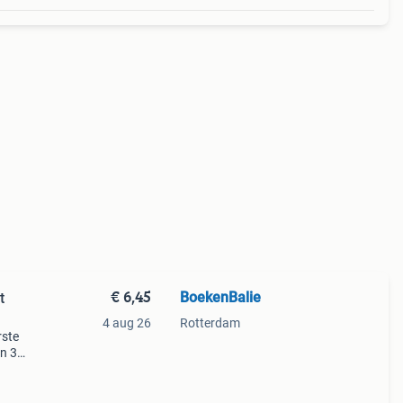
€ 6,45
BoekenBalie
t
4 aug 26
Rotterdam
rste
en 30
ag
ghetti