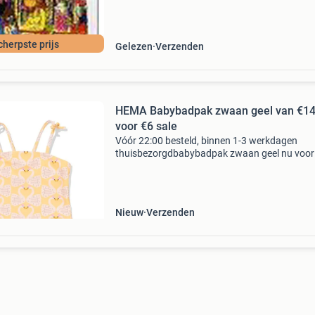
waar. Bestel
cherpste prijs
Gelezen
Verzenden
HEMA Babybadpak zwaan geel van €14
voor €6 sale
Vóór 22:00 besteld, binnen 1-3 werkdagen
thuisbezorgdbabybadpak zwaan geel nu voor
slechts 6,-. Dit aansluitende baby badpak heef
zwaanprint en smalle schouderbanden. Het is
mouwloos en half gevo
Nieuw
Verzenden