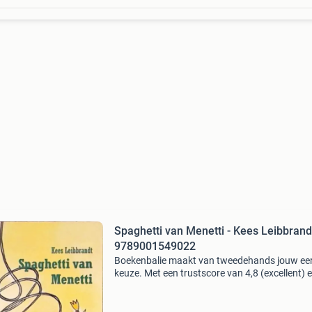
Spaghetti van Menetti - Kees Leibbrand
9789001549022
Boekenbalie maakt van tweedehands jouw ee
keuze. Met een trustscore van 4,8 (excellent) 
dagen retour garantie maken we dat iedere d
waar. Bestel direct op onze website! Titel: spa
va