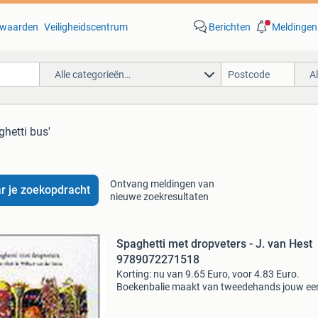
waarden
Veiligheidscentrum
Berichten
Meldingen
Alle categorieën…
A
ghetti bus'
Ontvang meldingen van
r je zoekopdracht
nieuwe zoekresultaten
Spaghetti met dropveters - J. van Hest
9789072271518
Korting: nu van 9.65 Euro, voor 4.83 Euro.
Boekenbalie maakt van tweedehands jouw ee
keuze. Met een trustscore van 4,8 (excellent) 
dagen retour garantie maken we dat iedere d