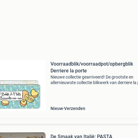
Voorraadblik/voorraadpot/opbergblik
Derriere la porte
Nieuwe collectie gearriveerd! De grootste en
allernieuwste collectie blikwerk van derriere la
vindt u in de webwinkel van "op tafel". Blikken
in de keuken, badkamer, voor uw huisd
Nieuw
Verzenden
De Smaak van Italië: PASTA