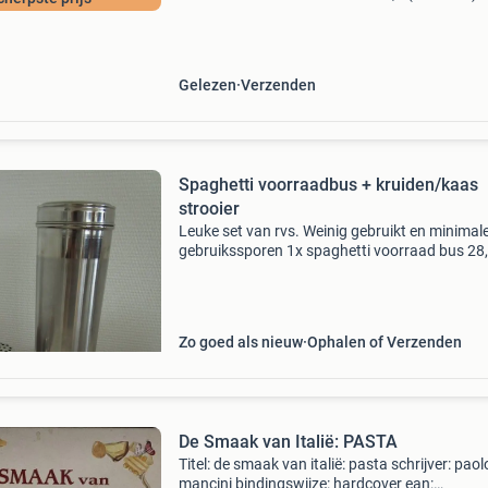
dagen retour garantie maken we dat iedere d
waar. Bestel direct op onze website! Titel: spa
me
Gelezen
Verzenden
Spaghetti voorraadbus + kruiden/kaas
strooier
Leuke set van rvs. Weinig gebruikt en minimal
gebruikssporen 1x spaghetti voorraad bus 28
hoog - 10 cm doorsnee 1x kaas/kruidenstrooie
10cm hoog - 7cm doorsnee ophalen icm gepa
contante bet
Zo goed als nieuw
Ophalen of Verzenden
De Smaak van Italië: PASTA
Titel: de smaak van italië: pasta schrijver: paol
mancini bindingswijze: hardcover ean: