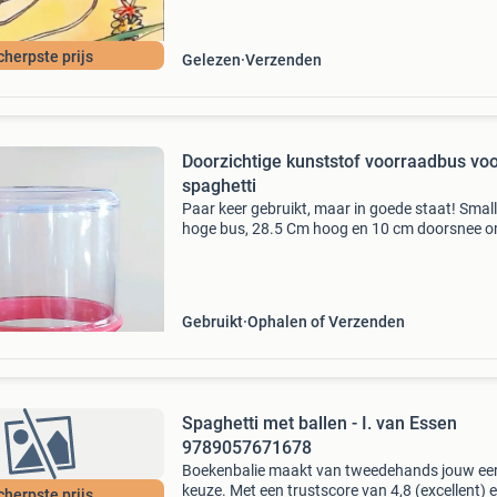
cherpste prijs
Gelezen
Verzenden
Doorzichtige kunststof voorraadbus vo
spaghetti
Paar keer gebruikt, maar in goede staat! Smal
hoge bus, 28.5 Cm hoog en 10 cm doorsnee 
droge spaghetti lang vers en luchtdicht te be
Nieuwprijs was 21,95 mag weg voor 7,50, bie
vanaf 5 e
Gebruikt
Ophalen of Verzenden
Spaghetti met ballen - I. van Essen
9789057671678
Boekenbalie maakt van tweedehands jouw ee
keuze. Met een trustscore van 4,8 (excellent) 
cherpste prijs