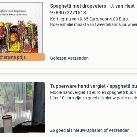
Spaghetti met dropveters - J. van Hest
9789072271518
Korting: nu van 9.65 Euro, voor 4.83 Euro.
Boekenbalie maakt van tweedehands jouw ee
keuze. Met een trustscore van 4,8 (excellent) 
dagen retour garantie maken we dat iedere d
waar. Bestel
cherpste prijs
Gelezen
Verzenden
Tupperware hand vergiet / spaghetti b
Mooie handvergiet 10 euro en spaghetti bus 1
Liter 10 euro zijn zo goed als nieuw porto en ri
voor de koper
Zo goed als nieuw
Ophalen of Verzenden