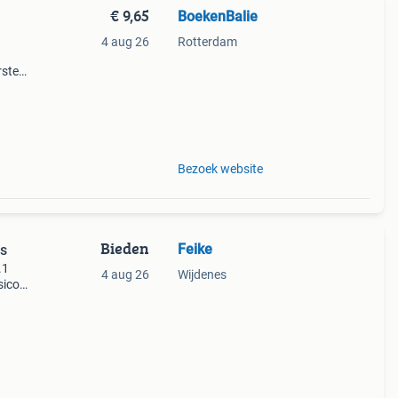
€ 9,65
BoekenBalie
4 aug 26
Rotterdam
rste
en 30
ag
Bezoek website
Bieden
Feike
us
.1
4 aug 26
Wijdenes
sico