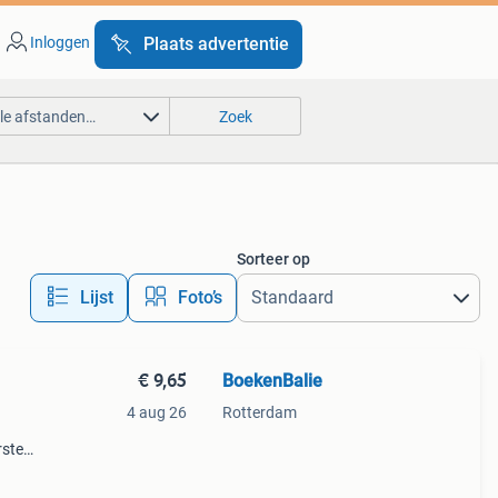
Inloggen
Plaats advertentie
lle afstanden…
Zoek
Sorteer op
Lijst
Foto’s
€ 9,65
BoekenBalie
4 aug 26
Rotterdam
rste
en 30
ag