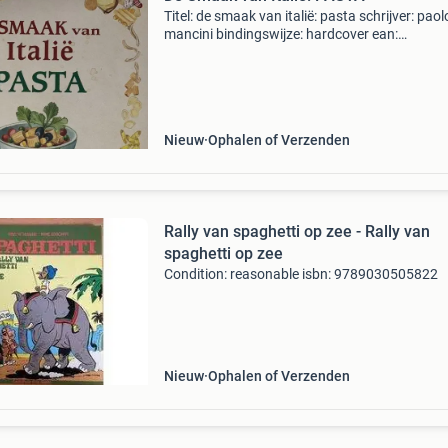
Titel: de smaak van italië: pasta schrijver: paol
mancini bindingswijze: hardcover ean:
9789002252839 conditie: goed staat van dit 
elk boek is handmatig gecontroleerd. Vragen?
Stuur gerust een b
Nieuw
Ophalen of Verzenden
Rally van spaghetti op zee - Rally van
spaghetti op zee
Condition: reasonable isbn: 9789030505822
Nieuw
Ophalen of Verzenden