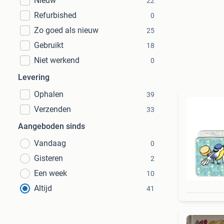
Nieuw
22
Refurbished
0
Zo goed als nieuw
25
Gebruikt
18
Niet werkend
0
Levering
Ophalen
39
Verzenden
33
Aangeboden sinds
Vandaag
0
Gisteren
2
Een week
10
Altijd
41