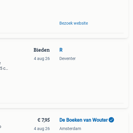
ag
ghetti
Bezoek website
Bieden
R
4 aug 26
Deventer
e
,5 cm
r:
ste
€ 7,95
De Boeken van Wouter
o
4 aug 26
Amsterdam