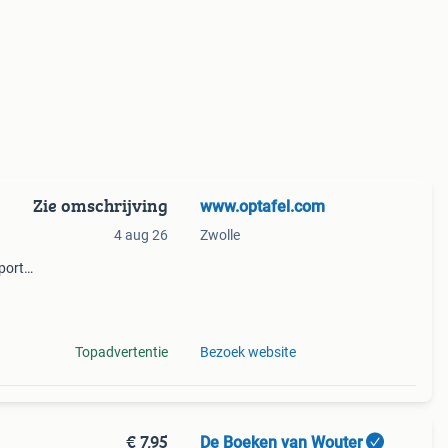
Zie omschrijving
www.optafel.com
4 aug 26
Zwolle
 porte
 voor
Topadvertentie
Bezoek website
€ 7,95
De Boeken van Wouter