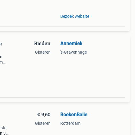
Bezoek website
Bieden
Annemiek
or
Gisteren
's-Gravenhage
le
om
waren.
den
€ 9,60
BoekenBalie
Gisteren
Rotterdam
rste
en 30