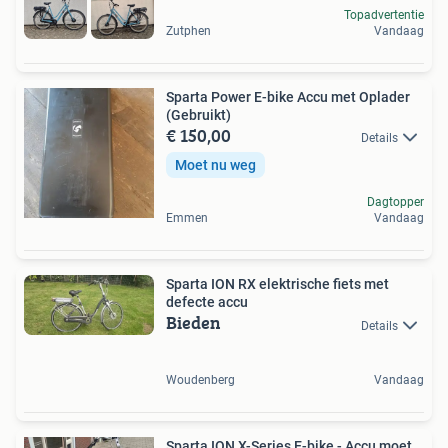
Topadvertentie
Zutphen
Vandaag
Sparta Power E-bike Accu met Oplader
(Gebruikt)
€ 150,00
Details
Moet nu weg
Dagtopper
Emmen
Vandaag
Sparta ION RX elektrische fiets met
defecte accu
Bieden
Details
Woudenberg
Vandaag
Sparta ION X-Series E-bike - Accu moet