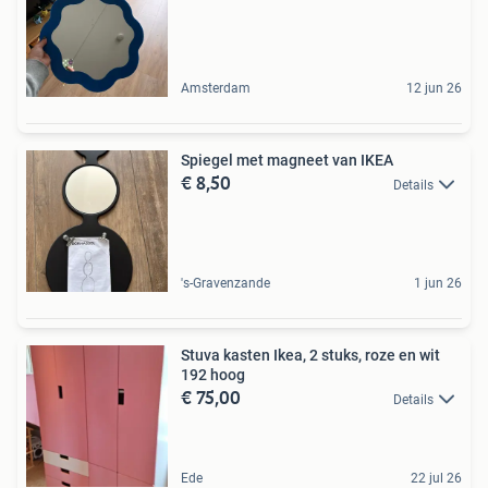
Amsterdam
12 jun 26
Spiegel met magneet van IKEA
€ 8,50
Details
's-Gravenzande
1 jun 26
Stuva kasten Ikea, 2 stuks, roze en wit
192 hoog
€ 75,00
Details
Ede
22 jul 26