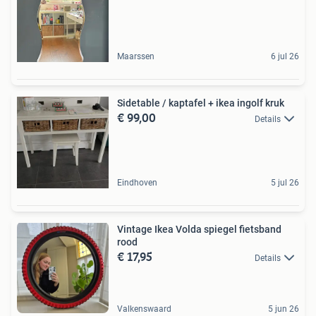
Maarssen
6 jul 26
Sidetable / kaptafel + ikea ingolf kruk
€ 99,00
Details
Eindhoven
5 jul 26
Vintage Ikea Volda spiegel fietsband
rood
€ 17,95
Details
Valkenswaard
5 jun 26