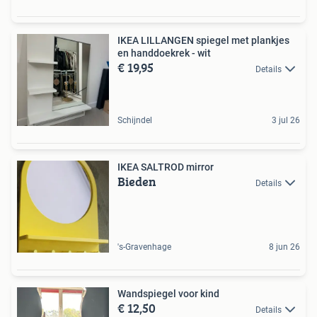
IKEA LILLANGEN spiegel met plankjes
en handdoekrek - wit
€ 19,95
Details
Schijndel
3 jul 26
IKEA SALTROD mirror
Bieden
Details
's-Gravenhage
8 jun 26
Wandspiegel voor kind
€ 12,50
Details