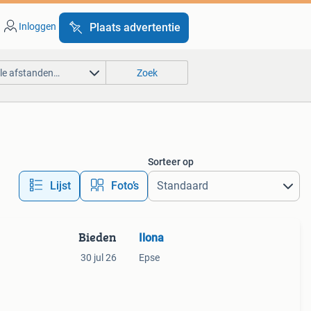
Inloggen
Plaats advertentie
lle afstanden…
Zoek
Sorteer op
Lijst
Foto’s
Bieden
Ilona
30 jul 26
Epse