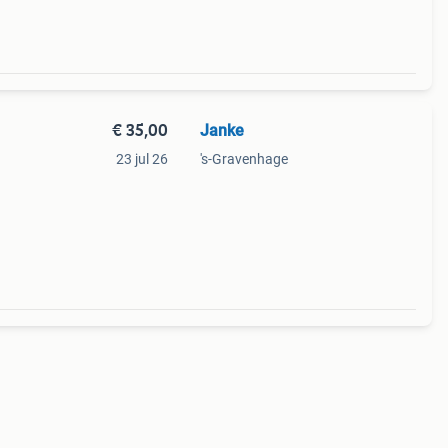
€ 35,00
Janke
23 jul 26
's-Gravenhage