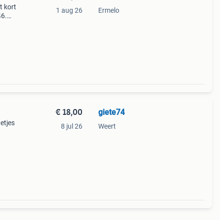
t kort
1 aug 26
Ermelo
46.
€ 18,00
giete74
etjes
8 jul 26
Weert