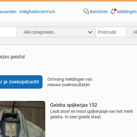
waarden
Veiligheidscentrum
Berichten
Meldingen
Alle categorieën…
A
erjas geisha'
Ontvang meldingen van
r je zoekopdracht
nieuwe zoekresultaten
Geisha spijkerjas 152
Leuk stoer en mooi spijkerjasje van het merk
geisha. In zeer goede staat