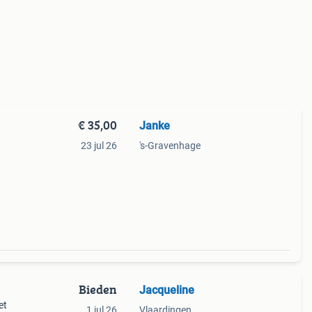
€ 35,00
Janke
23 jul 26
's-Gravenhage
Bieden
Jacqueline
et
1 jul 26
Vlaardingen