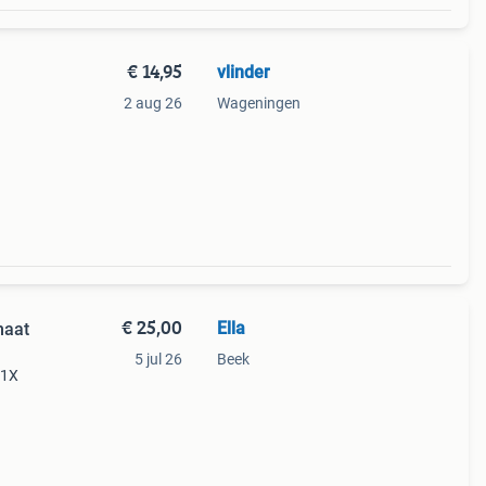
€ 14,95
vlinder
2 aug 26
Wageningen
€ 25,00
Ella
maat
5 jul 26
Beek
 1X