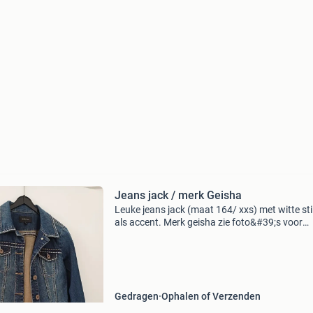
Jeans jack / merk Geisha
Leuke jeans jack (maat 164/ xxs) met witte sti
als accent. Merk geisha zie foto&#39;s voor
afmetingen. Ophalen in haarlem-noord of
zandvoort.
Gedragen
Ophalen of Verzenden