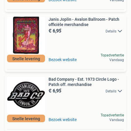
Vandaag
Janis Joplin - Avalon Ballroom - Patch
officiële merchandise
€ 6,95
Details
Topadvertentie
Snelle levering
Bezoek website
Vandaag
Bad Company - Est. 1973 Circle Logo -
Patch off. merchandise
€ 6,95
Details
Topadvertentie
Snelle levering
Bezoek website
Vandaag