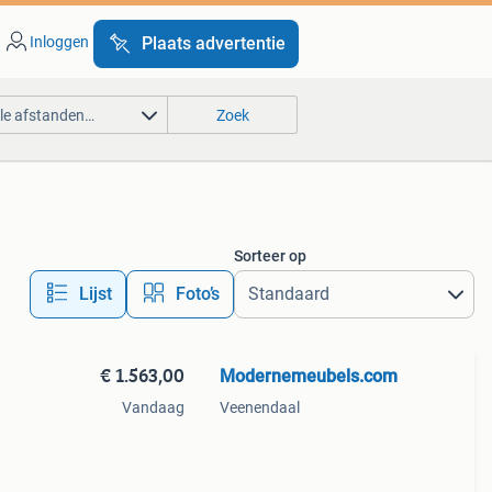
Inloggen
Plaats advertentie
lle afstanden…
Zoek
Sorteer op
Lijst
Foto’s
€ 1.563,00
Modernemeubels.com
Vandaag
Veenendaal
pbank
k