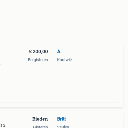
€ 200,00
A.
Eergisteren
Kootwijk
p
Bieden
Britt
rs 2
Gisteren
Veulen