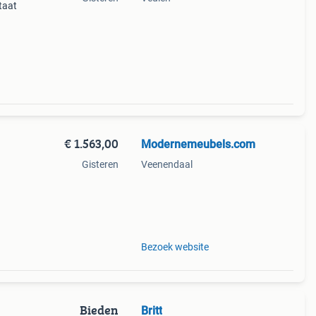
taat
€ 1.563,00
Modernemeubels.com
Gisteren
Veenendaal
pbank
k
Bezoek website
Bieden
Britt