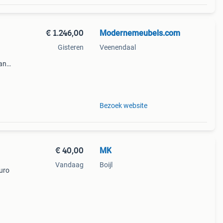
€ 1.246,00
Modernemeubels.com
Gisteren
Veenendaal
van
kt
Bezoek website
€ 40,00
MK
Vandaag
Boijl
euro