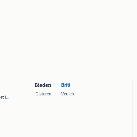
Bieden
Britt
Gisteren
Veulen
et is