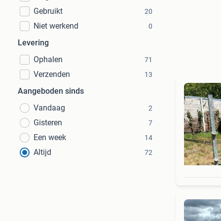
Gebruikt
20
Niet werkend
0
Levering
Ophalen
71
Verzenden
13
Aangeboden sinds
Vandaag
2
Gisteren
7
Een week
14
Altijd
72