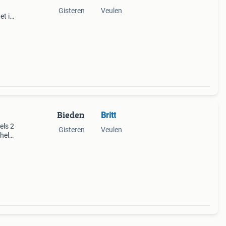
Gisteren
Veulen
et is
Bieden
Britt
els 2
Gisteren
Veulen
 hele