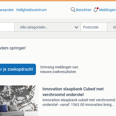
waarden
Veiligheidscentrum
Berichten
Meldingen
Alle categorieën…
A
nders springen'
Ontvang meldingen van
r je zoekopdracht
nieuwe zoekresultaten
Innovation slaapbank Cubed met
verchroomd onderstel
Innovation slaapbank cubed met verchroomd
onderstel - vanaf: 1563.00 Innovation living
slaapbank cubed chrome. De innovation slaa
cubed chrome een multi functionele slaapban