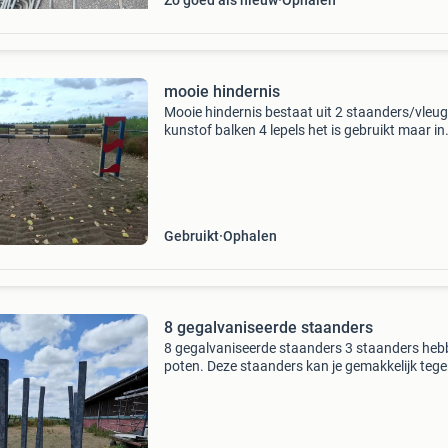
Zo goed als nieuw
Ophalen
mooie hindernis
Mooie hindernis bestaat uit 2 staanders/vleug
kunstof balken 4 lepels het is gebruikt maar in
goede staat
Gebruikt
Ophalen
8 gegalvaniseerde staanders
8 gegalvaniseerde staanders 3 staanders heb
poten. Deze staanders kan je gemakkelijk tege
bakrand zetten voor bijvoorbeeld vrijspringen 
jonge paarden. Alle 8 samen in 1 koop €320,- v