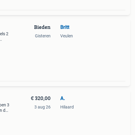
Bieden
Britt
els 2
Gisteren
Veulen
€ 320,00
A.
ben 3
3 aug 26
Hilaard
n de
of
r