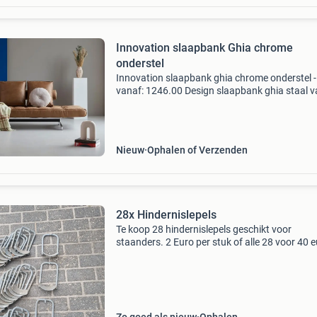
Innovation slaapbank Ghia chrome
onderstel
Innovation slaapbank ghia chrome onderstel -
vanaf: 1246.00 Design slaapbank ghia staal 
innovation. Een multi functionele innovation
slaapbank ghia stalen onderstel is zeer geschi
voor een klein
Nieuw
Ophalen of Verzenden
28x Hindernislepels
Te koop 28 hindernislepels geschikt voor
staanders. 2 Euro per stuk of alle 28 voor 40 