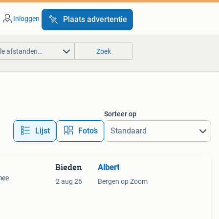
Inloggen
Plaats advertentie
lle afstanden…
Zoek
Sorteer op
Lijst
Foto’s
Bieden
Albert
mee
2 aug 26
Bergen op Zoom