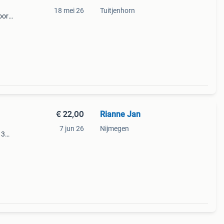
18 mei 26
Tuitjenhorn
oor
enden
€ 22,00
Rianne Jan
7 jun 26
Nijmegen
 3
tmoet