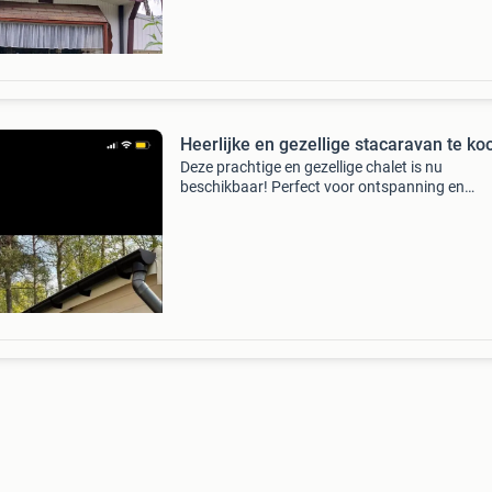
Heerlijke en gezellige stacaravan te ko
Deze prachtige en gezellige chalet is nu
beschikbaar! Perfect voor ontspanning en
recreatie. Hele gezellige, 2020/2021 gerenove
stacaravan, die erg goed onderhouden is en
uitgebouwd met vaste serr