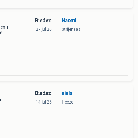
Bieden
Naomi
gen 1
27 jul 26
Strijensas
6.
pen
Bieden
niels
r
14 jul 26
Heeze
aat en