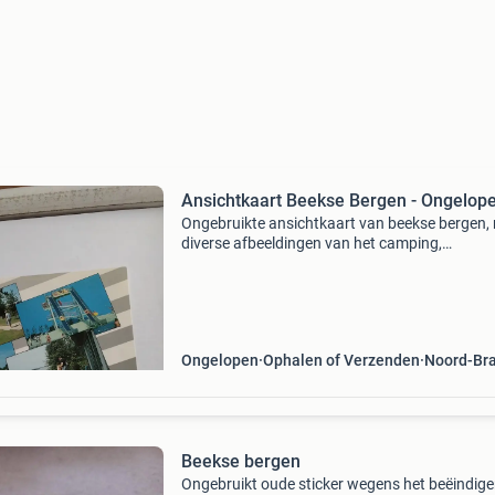
Ansichtkaart Beekse Bergen - Ongelop
Ongebruikte ansichtkaart van beekse bergen,
diverse afbeeldingen van het camping,
bungalowpark, safaripark en strandpark. De k
is in uitstekende staat en nooit verstuurd. Een
mooie toevoeging
Ongelopen
Ophalen of Verzenden
Noord-Br
Beekse bergen
Ongebruikt oude sticker wegens het beëindig