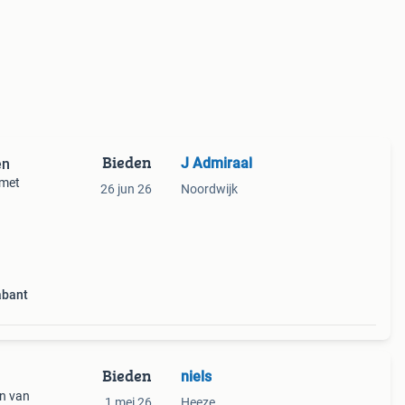
Bieden
J Admiraal
en
 met
26 jun 26
Noordwijk
aart
abant
Bieden
niels
en van
1 mei 26
Heeze