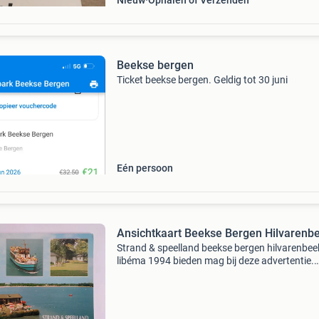
Nieuw
Ophalen of Verzenden
Beekse bergen
Ticket beekse bergen. Geldig tot 30 juni
Eén persoon
Ansichtkaart Beekse Bergen Hilvarenb
Strand & speelland beekse bergen hilvarenbee
libéma 1994 bieden mag bij deze advertentie.
Betaling graag dmv reguliere overschrijving.
Verzending via postnl, gewone post.