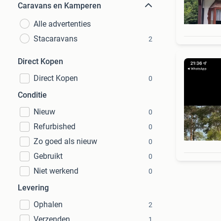
Caravans en Kamperen
Alle advertenties
Stacaravans
2
Direct Kopen
Direct Kopen
0
Conditie
Nieuw
0
Refurbished
0
Zo goed als nieuw
0
Gebruikt
0
Niet werkend
0
Levering
Ophalen
2
Verzenden
1