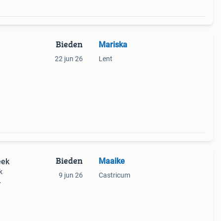
Bieden
Mariska
22 jun 26
Lent
Bieden
Maaike
eek
k
9 jun 26
Castricum