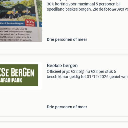
30% korting voor maximaal 5 personen bij
speellland beekse bergen. Zie de foto&#39;s v
de actievoorwaarden. Gratis ophalen of verz
voor 2 euro. Je hebt de bon fysiek nodig om
aanspraak te
Drie personen of meer
Beekse bergen
Officieel prijs: €32,5@ nu €22 per stuk 6
beschikbaar geldig tot 31/12/2026 geniet van
verschillende safari&#39;s; boot-, wandel en
autosafari! Tijdens de unieke safariroutes on
j
Drie personen of meer