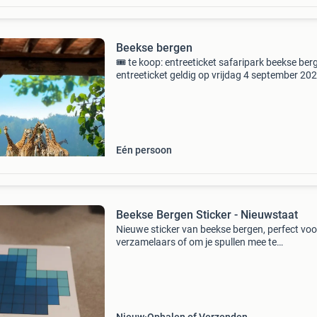
Beekse bergen
🎟️ te koop: entreeticket safaripark beekse ber
entreeticket geldig op vrijdag 4 september 202
Met dit ticket kun je genieten van alle inbegre
safari&#39;s: 🚗 autosafari 🚶 wandelsafari
Eén persoon
Beekse Bergen Sticker - Nieuwstaat
Nieuwe sticker van beekse bergen, perfect voo
verzamelaars of om je spullen mee te
personaliseren. De sticker is in uitstekende st
toont het bekende logo van het safaripark.
Afmetingen zijn ong