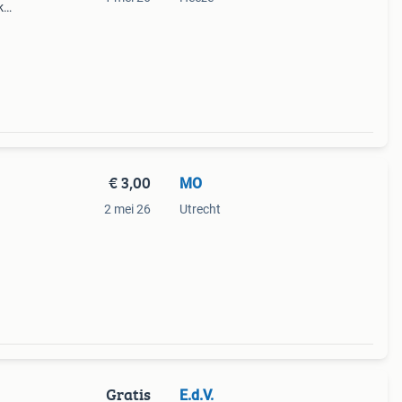
k
€ 3,00
MO
2 mei 26
Utrecht
Gratis
E.d.V.