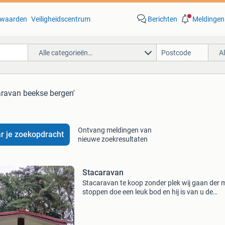
waarden
Veiligheidscentrum
Berichten
Meldingen
Alle categorieën…
A
aravan beekse bergen'
Ontvang meldingen van
r je zoekopdracht
nieuwe zoekresultaten
Stacaravan
Stacaravan te koop zonder plek wij gaan der 
stoppen doe een leuk bod en hij is van u de
stacaravan/ chalet staat op de beekse bergen