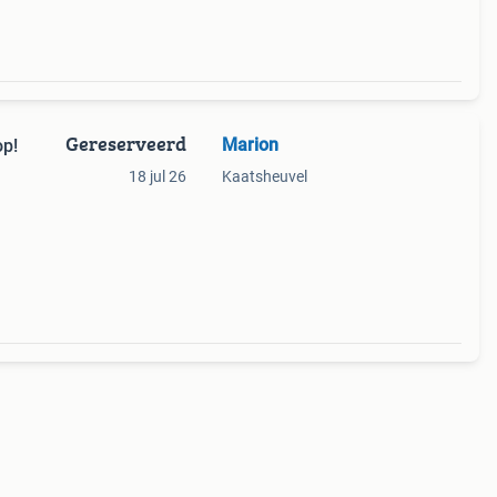
Gereserveerd
Marion
op!
18 jul 26
Kaatsheuvel
erde