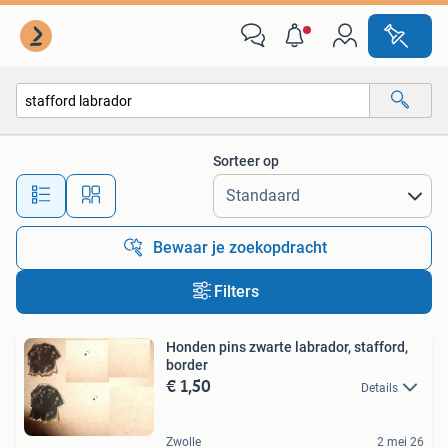
Alle categorieën…
Sorteer op
Alle afstanden…
Bewaar je zoekopdracht
Filters
Honden pins zwarte labrador, stafford,
border
€ 1,50
Details
Zwolle
2 mei 26