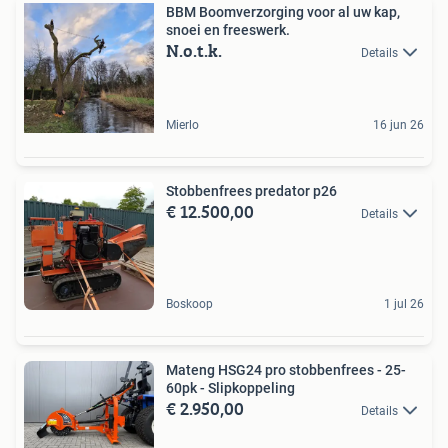
BBM Boomverzorging voor al uw kap,
snoei en freeswerk.
N.o.t.k.
Details
Mierlo
16 jun 26
Stobbenfrees predator p26
€ 12.500,00
Details
Boskoop
1 jul 26
Mateng HSG24 pro stobbenfrees - 25-
60pk - Slipkoppeling
€ 2.950,00
Details