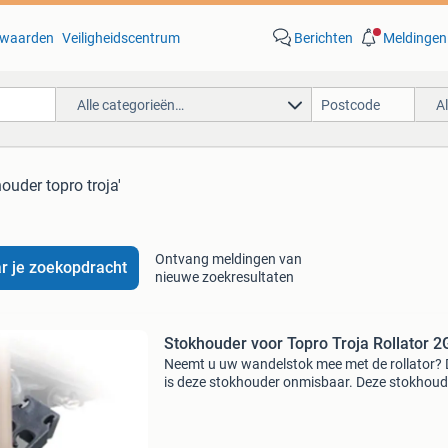
waarden
Veiligheidscentrum
Berichten
Meldingen
Alle categorieën…
A
ouder topro troja'
Ontvang meldingen van
r je zoekopdracht
nieuwe zoekresultaten
Stokhouder voor Topro Troja Rollator 2
Neemt u uw wandelstok mee met de rollator?
is deze stokhouder onmisbaar. Deze stokhoude
speciaal voor de topro troja rollator. Eenvoudi
monteren op het frame van uw rollator, zodat 
deze