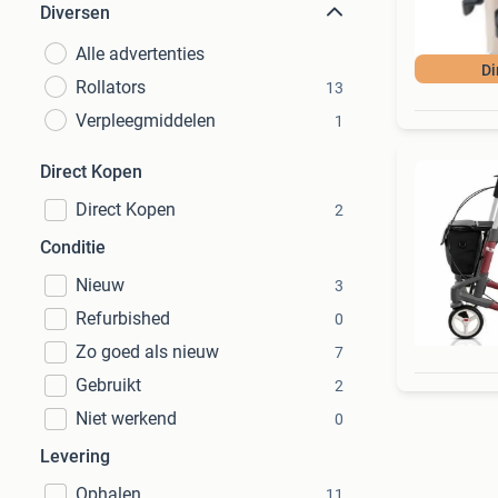
Diversen
Alle advertenties
Di
Rollators
13
Verpleegmiddelen
1
Direct Kopen
Direct Kopen
2
Conditie
Nieuw
3
Refurbished
0
Zo goed als nieuw
7
Gebruikt
2
Niet werkend
0
Levering
Ophalen
11