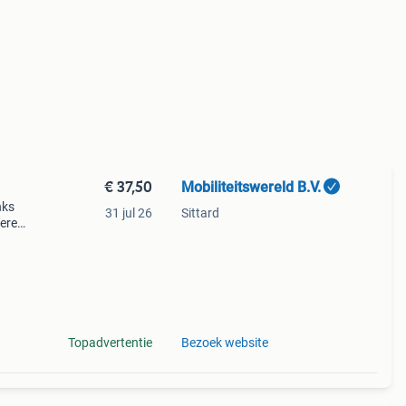
€ 37,50
Mobiliteitswereld B.V.
nks
31 jul 26
Sittard
teren
deze
 niet
Topadvertentie
Bezoek website