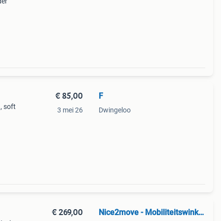
der
€ 85,00
F
 soft
3 mei 26
Dwingeloo
ar.
€ 269,00
Nice2move - Mobiliteitswinkel Zwolle