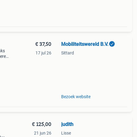
€ 37,50
Mobiliteitswereld B.V.
nks
17 jul 26
Sittard
teren
deze
 niet
Bezoek website
€ 125,00
judith
21 jun 26
Lisse