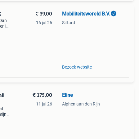
€ 39,00
Mobiliteitswereld B.V.
G
 Dan
16 jul 26
Sittard
r is
g te
u
Bezoek website
€ 175,00
Eline
ll
11 jul 26
Alphen aan den Rijn
at
mijn
 in
ik