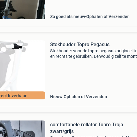
Zo goed als nieuw
Ophalen of Verzenden
Stokhouder Topro Pegasus
Stokhouder voor de topro pegasus origineel li
en rechts te gebruiken. Eenvoudig zelf te mon
op uw topro pegasus carbon rollator. Let op 
stokhouder past alleen op de topro pegasus en
rect leverbaar
Nieuw
Ophalen of Verzenden
comfortabele rollator Topro Troja
zwart/grijs