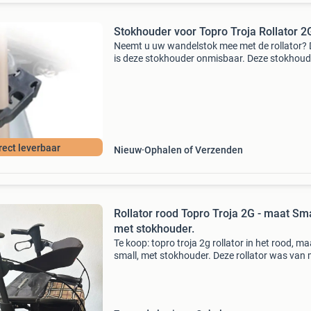
Stokhouder voor Topro Troja Rollator 2
Neemt u uw wandelstok mee met de rollator?
is deze stokhouder onmisbaar. Deze stokhoude
speciaal voor de topro troja rollator. Eenvoudi
monteren op het frame van uw rollator, zodat 
deze
rect leverbaar
Nieuw
Ophalen of Verzenden
Rollator rood Topro Troja 2G - maat Sma
met stokhouder.
Te koop: topro troja 2g rollator in het rood, ma
small, met stokhouder. Deze rollator was van 
oma. Hij is netjes onderhouden en verkeert nog
zeer goede staat, hier en daar wat lichte gebru