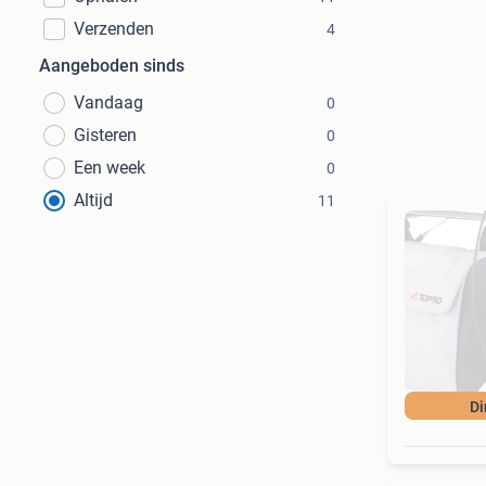
Verzenden
4
Aangeboden sinds
Vandaag
0
Gisteren
0
Een week
0
Altijd
11
Di