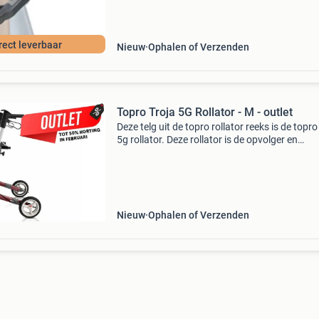
rect leverbaar
Nieuw
Ophalen of Verzenden
Topro Troja 5G Rollator - M - outlet
Deze telg uit de topro rollator reeks is de topro
5g rollator. Deze rollator is de opvolger en
vernieuwde versie van de bekende topro troja 
Met de nieuwe troja 5g heeft topro zich weer 
Nieuw
Ophalen of Verzenden