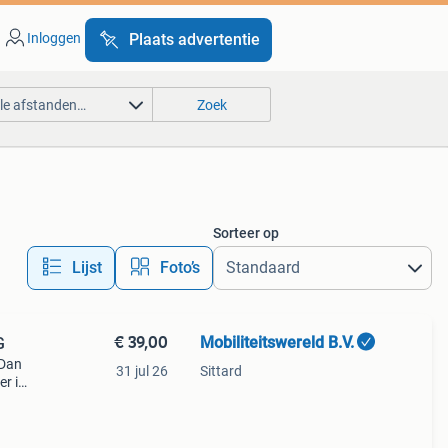
Inloggen
Plaats advertentie
lle afstanden…
Zoek
Sorteer op
Lijst
Foto’s
€ 39,00
Mobiliteitswereld B.V.
G
 Dan
31 jul 26
Sittard
r is
g te
u