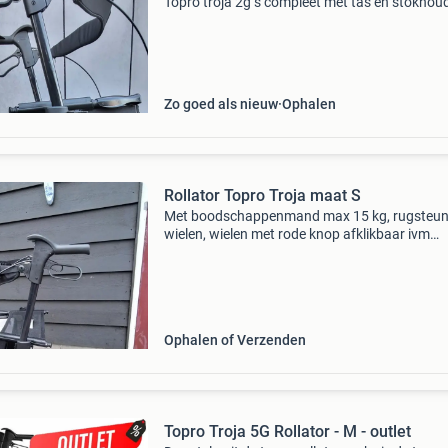
Topro troja 2g s compleet met tas en stokhou
Zo goed als nieuw
Ophalen
Rollator Topro Troja maat S
Met boodschappenmand max 15 kg, rugsteun,
wielen, wielen met rode knop afklikbaar ivm
schoonmaak. Gewicht 5 kg, makkelijk inklapba
Serveer blad. Ergonomische soft handvatten.
Stokhouder. Allee
Ophalen of Verzenden
Topro Troja 5G Rollator - M - outlet