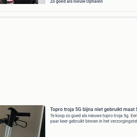
Zo goed als nieuw
Ophalen
Topro troja 5G bijna niet gebruikt maat 
Te koop zo goed als nieuwe topro troja 5g. Ee
paar keer gebruikt binnen in het verzorgingste
Incl. Stokhouder, boodschappentas en rugste
Ook is hij licht van gewicht en makkelijk in te 