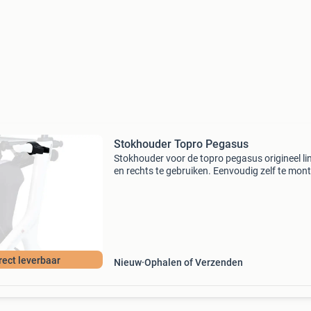
Stokhouder Topro Pegasus
Stokhouder voor de topro pegasus origineel li
en rechts te gebruiken. Eenvoudig zelf te mon
op uw topro pegasus carbon rollator. Let op 
stokhouder past alleen op de topro pegasus en
rect leverbaar
Nieuw
Ophalen of Verzenden