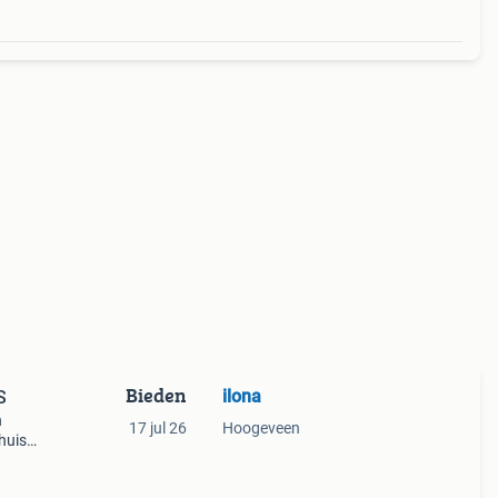
Bieden
ilona
S
n
17 jul 26
Hoogeveen
huis.
un.
klappe