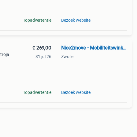
Topadvertentie
Bezoek website
€ 269,00
Nice2move - Mobiliteitswinkel Zwolle
 troja
31 jul 26
Zwolle
2g .
over
Topadvertentie
Bezoek website