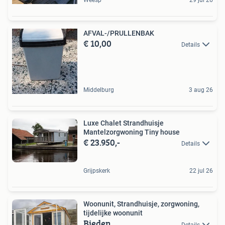
Weesp
29 jul 26
AFVAL-/PRULLENBAK
€ 10,00
Details
Middelburg
3 aug 26
Luxe Chalet Strandhuisje
Mantelzorgwoning Tiny house
€ 23.950,-
Details
Grijpskerk
22 jul 26
Woonunit, Strandhuisje, zorgwoning,
tijdelijke woonunit
Bieden
Details