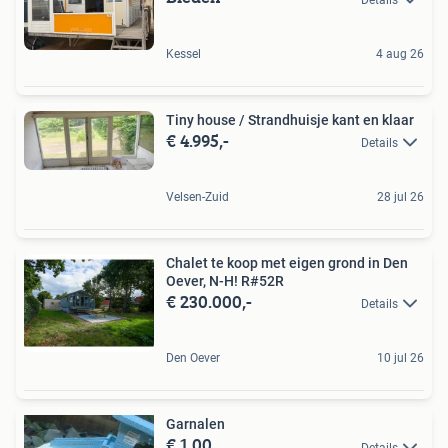
Kessel
4 aug 26
Tiny house / Strandhuisje kant en klaar
€ 4.995,-
Details
Velsen-Zuid
28 jul 26
Chalet te koop met eigen grond in Den
Oever, N-H! R#52R
€ 230.000,-
Details
Den Oever
10 jul 26
Garnalen
€ 1,00
Details