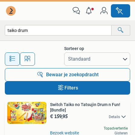
Alle categorieën…
Sorteer op
Alle afstanden…
Bewaar je zoekopdracht
Filters
Switch Taiko no Tatsujin Drum n Fun!
[Bundle]
€ 159,95
Details
Topadvertentie
Bezoek website
Gisteren