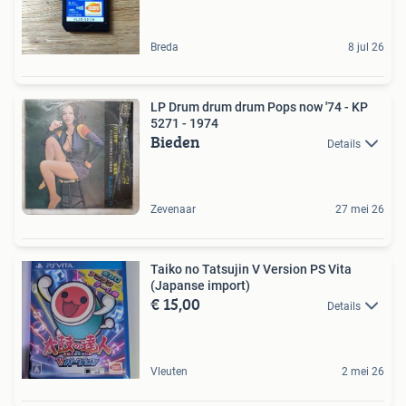
Breda
8 jul 26
LP Drum drum drum Pops now '74 - KP
5271 - 1974
Bieden
Details
Zevenaar
27 mei 26
Taiko no Tatsujin V Version PS Vita
(Japanse import)
€ 15,00
Details
Vleuten
2 mei 26