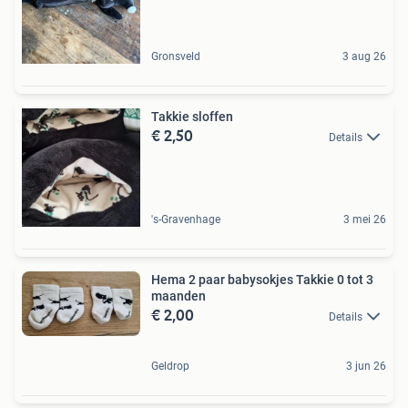
Gronsveld
3 aug 26
Takkie sloffen
€ 2,50
Details
's-Gravenhage
3 mei 26
Hema 2 paar babysokjes Takkie 0 tot 3
maanden
€ 2,00
Details
Geldrop
3 jun 26