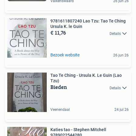
Valkenswaard
26 jun 26
9781611807240 Lao Tzu: Tao Te Ching
Ursula K. le Guin
€ 11,76
Details
Bezoek website
26 jun 26
Tao Te Ching - Ursula K. Le Guin (Lao
Tzu)
Bieden
Details
Veenendaal
24 jul 26
Katies tao - Stephen Mitchell
9789022544280