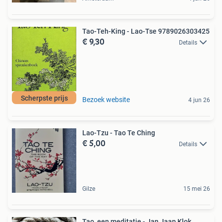
Tao-Teh-King - Lao-Tse 9789026303425
€ 9,30
Details
Scherpste prijs
Bezoek website
4 jun 26
Lao-Tzu - Tao Te Ching
€ 5,00
Details
Gilze
15 mei 26
Tao, een meditatie - Jan Jaap Klok