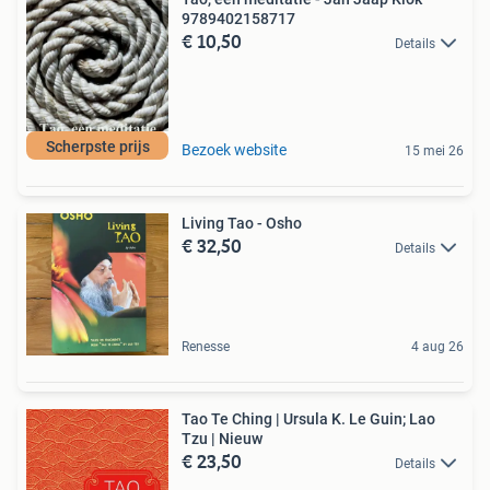
9789402158717
€ 10,50
Details
Scherpste prijs
Bezoek website
15 mei 26
Living Tao - Osho
€ 32,50
Details
Renesse
4 aug 26
Tao Te Ching | Ursula K. Le Guin; Lao
Tzu | Nieuw
€ 23,50
Details