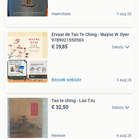
Heemstede
5 aug 26
Ervaar de Tao Te Ching - Wayne W. Dyer
9789021550503
€ 19,85
Details
Scherpste prijs
Bezoek website
5 aug 26
Tao te ching - Lao Tzu
€ 32,50
Details
Renesse
6 aug 26