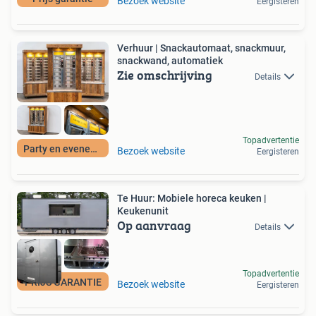
Bezoek website
Eergisteren
Verhuur | Snackautomaat, snackmuur,
snackwand, automatiek
Zie omschrijving
Details
Topadvertentie
Party en evenement
Bezoek website
Eergisteren
Te Huur: Mobiele horeca keuken |
Keukenunit
Op aanvraag
Details
Topadvertentie
PRIJS GARANTIE
Bezoek website
Eergisteren