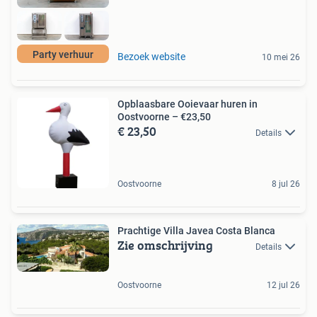
Party verhuur
Bezoek website
10 mei 26
Opblaasbare Ooievaar huren in
Oostvoorne – €23,50
€ 23,50
Details
Oostvoorne
8 jul 26
Prachtige Villa Javea Costa Blanca
Zie omschrijving
Details
Oostvoorne
12 jul 26