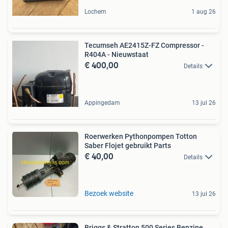
Lochem
1 aug 26
Tecumseh AE2415Z-FZ Compressor -
R404A - Nieuwstaat
€ 400,00
Details
Appingedam
13 jul 26
Roerwerken Pythonpompen Totton
Saber Flojet gebruikt Parts
€ 40,00
Details
Bezoek website
13 jul 26
Briggs & Stratton 500 Series Benzine