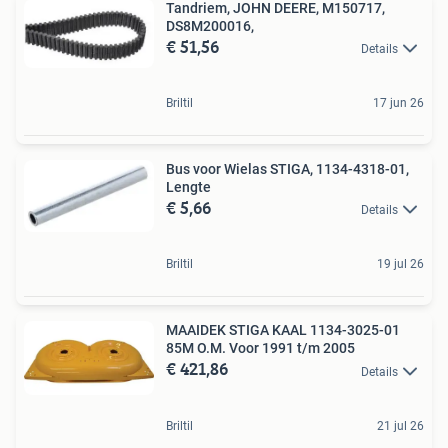
Tandriem, JOHN DEERE, M150717,
DS8M200016,
€ 51,56
Details
Briltil
17 jun 26
Bus voor Wielas STIGA, 1134-4318-01,
Lengte
€ 5,66
Details
Briltil
19 jul 26
MAAIDEK STIGA KAAL 1134-3025-01
85M O.M. Voor 1991 t/m 2005
€ 421,86
Details
Briltil
21 jul 26