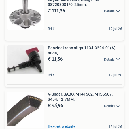
387203001/0, 25mm,
€ 111,36
Details
Briltil
19 jul 26
Benzinekraan stiga 1134-3224-01(A)
stiga,
€ 11,56
Details
Briltil
12 jul 26
V-Snaar, SABO, M141562, M135507,
3454/12.7MM,
€ 45,96
Details
Bezoek website
12 jul 26