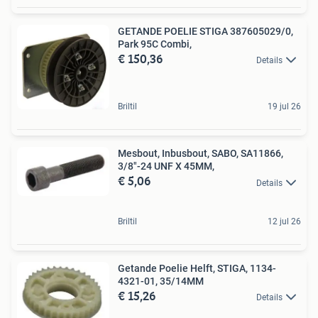
GETANDE POELIE STIGA 387605029/0,
Park 95C Combi,
€ 150,36
Details
Briltil
19 jul 26
Mesbout, Inbusbout, SABO, SA11866,
3/8"-24 UNF X 45MM,
€ 5,06
Details
Briltil
12 jul 26
Getande Poelie Helft, STIGA, 1134-
4321-01, 35/14MM
€ 15,26
Details