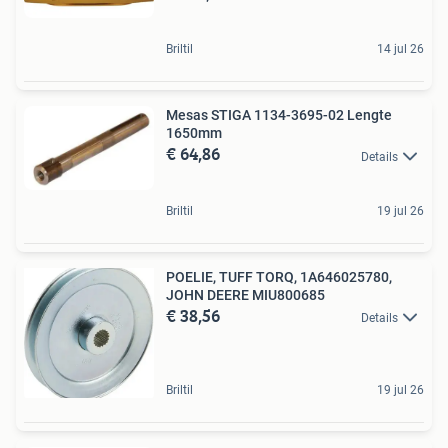
Briltil
14 jul 26
Mesas STIGA 1134-3695-02 Lengte
1650mm
€ 64,86
Details
Briltil
19 jul 26
POELIE, TUFF TORQ, 1A646025780,
JOHN DEERE MIU800685
€ 38,56
Details
Briltil
19 jul 26