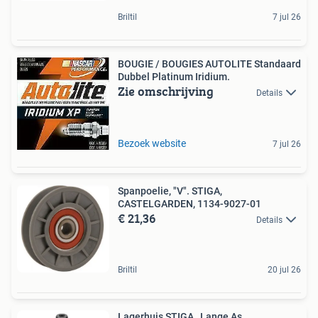
Briltil
7 jul 26
BOUGIE / BOUGIES AUTOLITE Standaard
Dubbel Platinum Iridium.
Zie omschrijving
Details
Bezoek website
7 jul 26
Spanpoelie, "V". STIGA,
CASTELGARDEN, 1134-9027-01
€ 21,36
Details
Briltil
20 jul 26
Lagerhuis STIGA , Lange As.