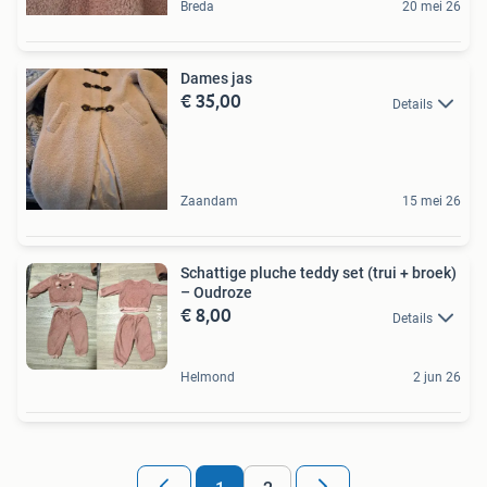
Breda
20 mei 26
Dames jas
€ 35,00
Details
Zaandam
15 mei 26
Schattige pluche teddy set (trui + broek)
– Oudroze
€ 8,00
Details
Helmond
2 jun 26