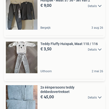
Huispak - Maat S / 36 - Set van 2
€ 9,00
Details
Bergeijk
3 aug 26
Teddy Fluffy Huispak, Maat 110 / 116
€ 3,50
Details
Uithoorn
2 mei 26
2x éénpersoons teddy
dekbedovertrekset
€ 45,00
Details