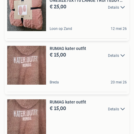
ONESIZE70X110 LANGE TRUI TEDDY
€ 25,00
GEVOERD
Details
Loon op Zand
12 mei 26
RUMAG kater outfit
€ 15,00
Details
Breda
20 mei 26
RUMAG kater outfit
€ 15,00
Details