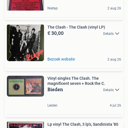
Nietap
2 aug 26
The Clash - The Clash (vinyl LP)
€ 30,00
Details
Bezoek website
2 aug 26
Vinyl singles The Clash. The
magnificent seven + Rock the C.
Bieden
Details
Leiden
4 jul 26
Lp vinyl The Clash, 3 lp's, Sandinista '80