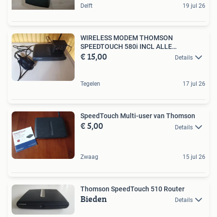
Delft
19 jul 26
WIRELESS MODEM THOMSON
SPEEDTOUCH 580i INCL ALLE
€ 15,00
TOEBEHOREN
Details
Tegelen
17 jul 26
SpeedTouch Multi-user van Thomson
€ 5,00
Details
Zwaag
15 jul 26
Thomson SpeedTouch 510 Router
Bieden
Details