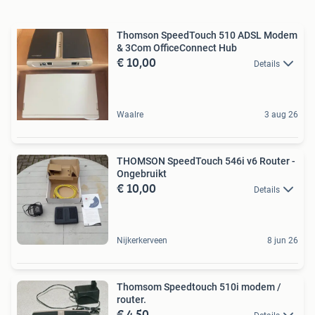
Thomson SpeedTouch 510 ADSL Modem
& 3Com OfficeConnect Hub
€ 10,00
Details
Waalre
3 aug 26
THOMSON SpeedTouch 546i v6 Router -
Ongebruikt
€ 10,00
Details
Nijkerkerveen
8 jun 26
Thomsom Speedtouch 510i modem /
router.
€ 4,50