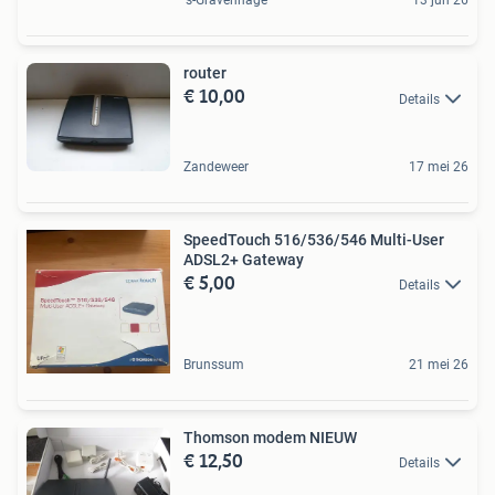
's-Gravenhage
13 jun 26
router
€ 10,00
Details
Zandeweer
17 mei 26
SpeedTouch 516/536/546 Multi-User
ADSL2+ Gateway
€ 5,00
Details
Brunssum
21 mei 26
Thomson modem NIEUW
€ 12,50
Details