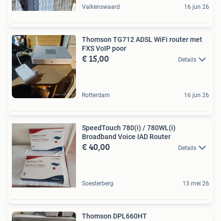
Valkenswaard
16 jun 26
Thomson TG712 ADSL WiFi router met
FXS VoIP poor
€ 15,00
Details
Rotterdam
16 jun 26
SpeedTouch 780(i) / 780WL(i)
Broadband Voice IAD Router
€ 40,00
Details
Soesterberg
13 mei 26
Thomson DPL660HT