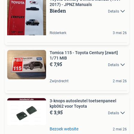
2017) - JPNZ Manuals
Bieden
Details
Ridderkerk
3 mei 26
Tomica 115 - Toyota Century [zwart]
1/71 MIB
€ 7,95
Details
Zwijndrecht
2 mei 26
3-knops autosleutel toetsenpaneel
kpb062 voor Toyota
€ 3,95
Details
Bezoek website
2 mei 26