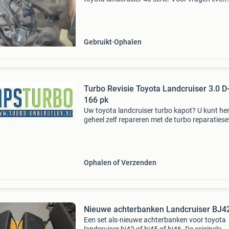
bellen, op berichten reageer ik niet. 06533188
Gebruikt
Ophalen
Turbo Revisie Toyota Landcruiser 3.0 D
166 pk
Uw toyota landcruiser turbo kapot? U kunt h
geheel zelf repareren met de turbo reparatiese
aps turbo-onderdelen.nl al vanaf € 149,00. Ve
malen goedkoper dan een gereviseerde, gebru
Ophalen of Verzenden
Nieuwe achterbanken Landcruiser BJ4
Een set als-nieuwe achterbanken voor toyota