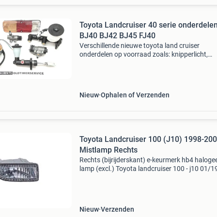
Toyota Landcruiser 40 serie onderdele
BJ40 BJ42 BJ45 FJ40
Verschillende nieuwe toyota land cruiser
onderdelen op voorraad zoals: knipperlicht,
achterlicht, hoofdremcilinder, koppelingcilinder
wielremcilinder etc. Direct bestellen in onze
webshop = snel gele
Nieuw
Ophalen of Verzenden
Toyota Landcruiser 100 (J10) 1998-20
Mistlamp Rechts
Rechts (bijrijderskant) e-keurmerk hb4 haloge
lamp (excl.) Toyota landcruiser 100 - j10 01/1
08/2007 koplamp.nl & mistlamp.nl de specialis
autoverlichting! -------------------------------
Nieuw
Verzenden