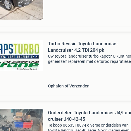
sales@verhoefparts.nl toyo
Turbo Revisie Toyota Landcruiser
Landcruiser 4.2 TDi 204 pk
Uw toyota landcruiser turbo kapot? U kunt h
geheel zelf repareren met de turbo reparatiese
aps turbo-onderdelen.nl al vanaf €199,95 excl
btw . Vele malen goedkoper dan een gerevise
Ophalen of Verzenden
Onderdelen Toyota Landcruiser J4/Lan
cruiser J40-42-45
Te koop 0653318874 diverse onderdelen van
toyota landcruiser 40 serie. Voor vragen even