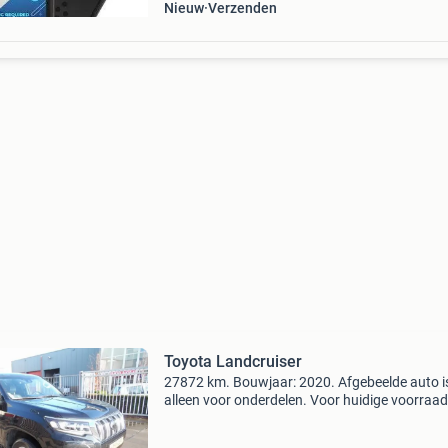
Nieuw
Verzenden
Toyota Landcruiser
27872 km. Bouwjaar: 2020. Afgebeelde auto i
alleen voor onderdelen. Voor huidige voorraa
naar: www.autodemontagewaalbeusichem.nl
stuur een mail met wat u zoekt naar: