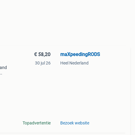
€ 58,20
maXpeedingRODS
30 jul 26
Heel Nederland
land
and
Topadvertentie
Bezoek website