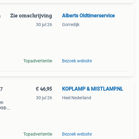
Zie omschrijving
Alberts Oldtimerservice
n
30 jul 26
Gorredijk
,
Topadvertentie
Bezoek website
€ 46,95
KOPLAMP & MISTLAMP.NL
07
30 jul 26
Heel Nederland
en
998-
t in
Topadvertentie
Bezoek website