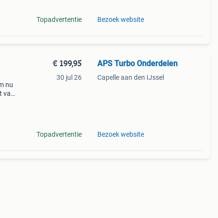
Topadvertentie
Bezoek website
€ 199,95
APS Turbo Onderdelen
30 jul 26
Capelle aan den IJssel
em nu
t van
usief
Topadvertentie
Bezoek website