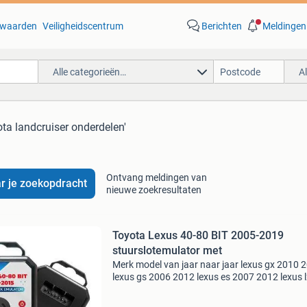
waarden
Veiligheidscentrum
Berichten
Meldingen
Alle categorieën…
A
ota landcruiser onderdelen'
Ontvang meldingen van
r je zoekopdracht
nieuwe zoekresultaten
Toyota Lexus 40-80 BIT 2005-2019
stuurslotemulator met
Merk model van jaar naar jaar lexus gx 2010 
lexus gs 2006 2012 lexus es 2007 2012 lexus 
2008 2015 lexus is 2007 2013 lexus rx350 20
2015 toyota prado 2010 2017 toyota camry 