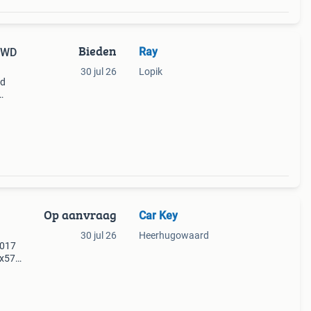
Bieden
Ray
 4WD
30 jul 26
Lopik
nd
taat
t,
Op aanvraag
Car Key
30 jul 26
Heerhugowaard
2017
lx570
10
2007