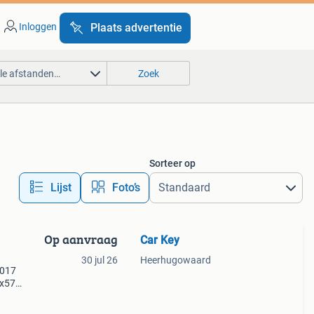
Inloggen
Plaats advertentie
lle afstanden…
Zoek
Sorteer op
Lijst
Foto’s
Op aanvraag
Car Key
30 jul 26
Heerhugowaard
2017
lx570
10
2007