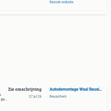
Bezoek website
Zie omschrijving
Autodemontage Waal Beusichem
s
27 jul 26
Beusichem
d ga
 of