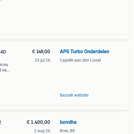
74
€ 149,00
APS Turbo Onderdelen
-4D
23 jul 26
Capelle aan den IJssel
em nu
t van
le
ikt
Bezoek website
€ 1.400,00
lucvdha
2
2 aug 26
Bree, BE