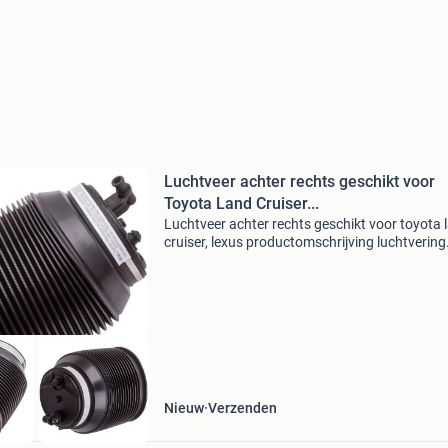
Luchtveer achter rechts geschikt voor
Toyota Land Cruiser...
Luchtveer achter rechts geschikt voor toyota 
cruiser, lexus productomschrijving luchtvering
(luchtveerbalg) achter rechts voor de toyota l
cruiser prado 120-serie en verwante modellen.
Geschik
Nieuw
Verzenden