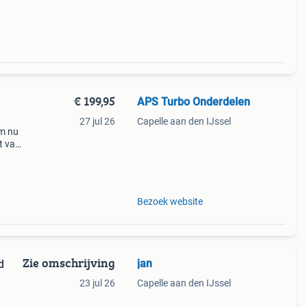
€ 199,95
APS Turbo Onderdelen
27 jul 26
Capelle aan den IJssel
em nu
t van
usief
Bezoek website
Zie omschrijving
jan
d
23 jul 26
Capelle aan den IJssel