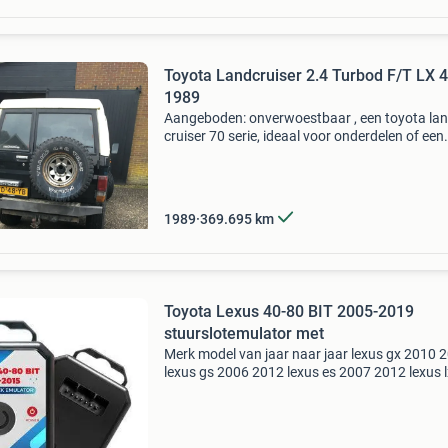
Toyota Landcruiser 2.4 Turbod F/T LX
1989
Aangeboden: onverwoestbaar , een toyota la
cruiser 70 serie, ideaal voor onderdelen of een
complete restauratie. De auto is in gebruikte s
en heeft duidelijke tekenen van slijtage en roes
zoal
1989
369.695
km
Toyota Lexus 40-80 BIT 2005-2019
stuurslotemulator met
Merk model van jaar naar jaar lexus gx 2010 
lexus gs 2006 2012 lexus es 2007 2012 lexus 
2008 2015 lexus is 2007 2013 lexus rx350 20
2015 toyota prado 2010 2017 toyota camry 
2011 toyo