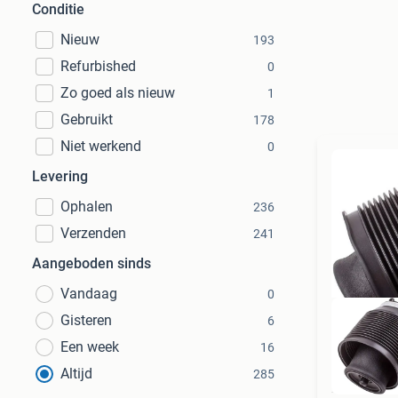
Conditie
Nieuw
193
Refurbished
0
Zo goed als nieuw
1
Gebruikt
178
Niet werkend
0
Levering
Ophalen
236
Verzenden
241
Aangeboden sinds
Vandaag
0
Gisteren
6
Een week
16
Altijd
285