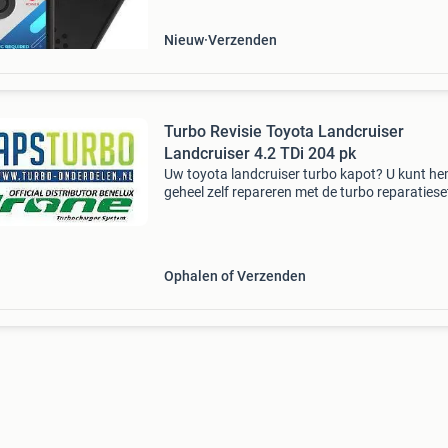
2011 toyo
Nieuw
Verzenden
Turbo Revisie Toyota Landcruiser
Landcruiser 4.2 TDi 204 pk
Uw toyota landcruiser turbo kapot? U kunt h
geheel zelf repareren met de turbo reparatiese
aps turbo-onderdelen.nl al vanaf €199,95 excl
btw . Vele malen goedkoper dan een gerevise
Ophalen of Verzenden