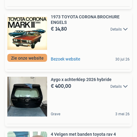
1973 TOYOTA CORONA BROCHURE
ENGELS
€ 14,80
Details
Zie onze website
Bezoek website
30 jul 26
Aygo x achterklep 2026 hybride
€ 400,00
Details
Grave
3 mei 26
4 Velgen met banden toyota rav 4