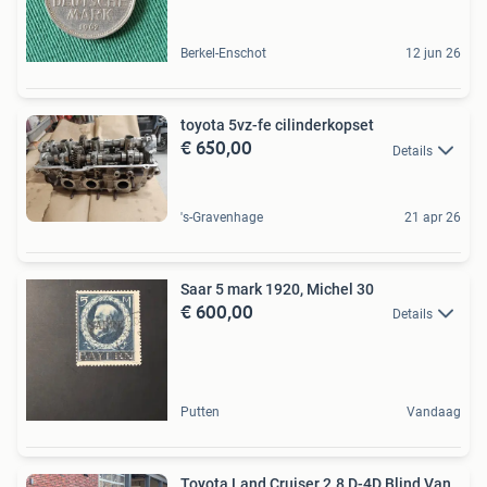
Berkel-Enschot
12 jun 26
toyota 5vz-fe cilinderkopset
€ 650,00
Details
's-Gravenhage
21 apr 26
Saar 5 mark 1920, Michel 30
€ 600,00
Details
Putten
Vandaag
Toyota Land Cruiser 2.8 D-4D Blind Van