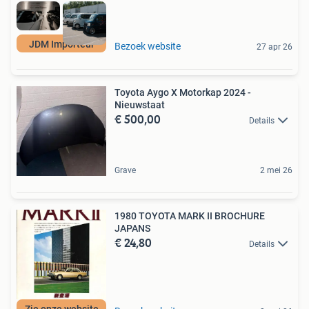
JDM Importeur
Bezoek website
27 apr 26
Toyota Aygo X Motorkap 2024 -
Nieuwstaat
€ 500,00
Details
Grave
2 mei 26
1980 TOYOTA MARK II BROCHURE
JAPANS
€ 24,80
Details
Zie onze website