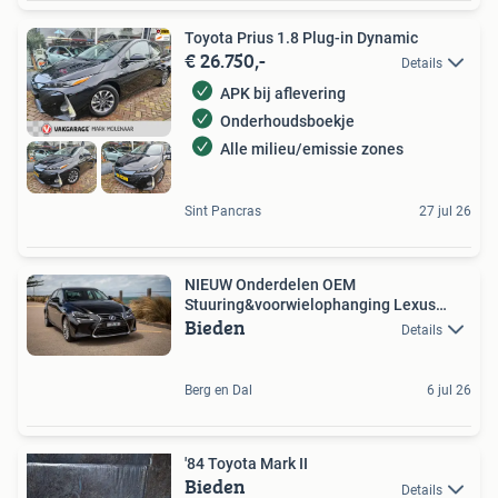
Toyota Prius 1.8 Plug-in Dynamic
€ 26.750,-
Details
APK bij aflevering
Onderhoudsboekje
Alle milieu/emissie zones
Sint Pancras
27 jul 26
NIEUW Onderdelen OEM
Stuuring&voorwielophanging Lexus
Bieden
IS/GS
Details
Berg en Dal
6 jul 26
'84 Toyota Mark II
Bieden
Details