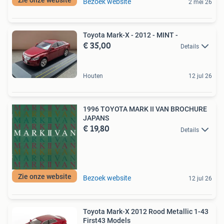
Bezoek website
2 mei 26
Toyota Mark-X - 2012 - MINT -
€ 35,00
Details
Houten
12 jul 26
1996 TOYOTA MARK II VAN BROCHURE
JAPANS
€ 19,80
Details
Zie onze website
Bezoek website
12 jul 26
Toyota Mark-X 2012 Rood Metallic 1-43
First43 Models