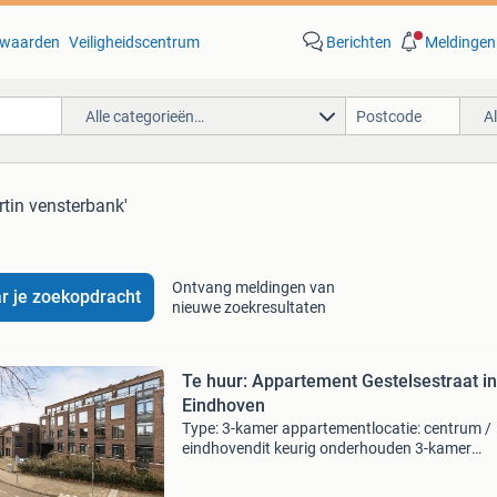
waarden
Veiligheidscentrum
Berichten
Meldingen
Alle categorieën…
A
ertin vensterbank'
Ontvang meldingen van
r je zoekopdracht
nieuwe zoekresultaten
Te huur: Appartement Gestelsestraat in
Eindhoven
Type: 3-kamer appartementlocatie: centrum /
eindhovendit keurig onderhouden 3-kamer
appartement is voorzien van een loggia en ee
garagebox in de afgesloten parkeerkelder. Het