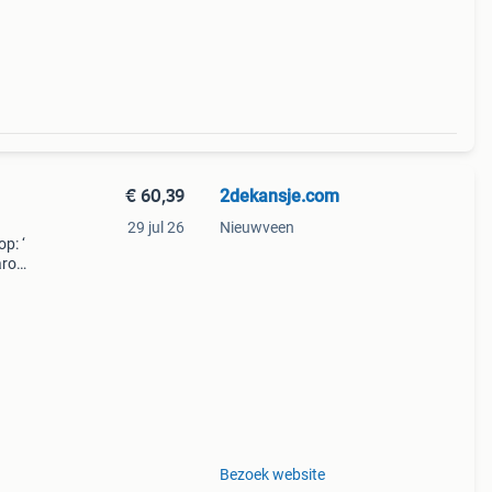
€ 60,39
2dekansje.com
29 jul 26
Nieuwveen
p: ‘
aarom
ld,
ti
Bezoek website