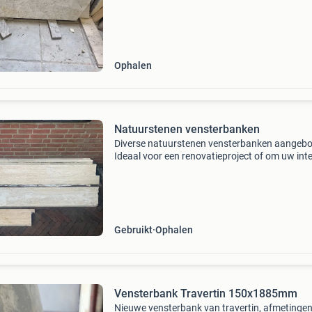
voorzijde gemeten .de schuinekanten niet mee
geteld . De maten zijn. 89,5X25x3cm 81x25x
79x20x3c
Ophalen
Natuurstenen vensterbanken
Diverse natuurstenen vensterbanken aangeb
Ideaal voor een renovatieproject of om uw inte
een luxe uitstraling te geven. De vensterbanken
van goede kwaliteit en kunnen nog jaren mee.
Gebruikt
Ophalen
Vensterbank Travertin 150x1885mm
Nieuwe vensterbank van travertin, afmetinge