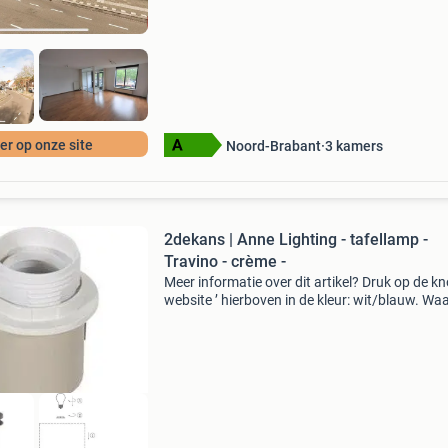
appartement is gelegen o
r op onze site
Noord-Brabant
3
kamers
2dekans | Anne Lighting - tafellamp -
Travino - crème -
Meer informatie over dit artikel? Druk op de kno
website ’ hierboven in de kleur: wit/blauw. W
bestellen bij 2dekansje.com? Voor 16:00 beste
morgen in huis binnen nederland. 1 Jaar garan