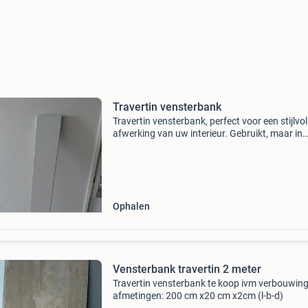
Travertin vensterbank
Travertin vensterbank, perfect voor een stijlvol
afwerking van uw interieur. Gebruikt, maar in
uitstekende staat. Afmetingen zijn 161cm lang
cm breed en 2 cm dik. Ideaal voor diverse
toepassinge
Ophalen
Vensterbank travertin 2 meter
Travertin vensterbank te koop ivm verbouwin
afmetingen: 200 cm x20 cm x2cm (l-b-d)