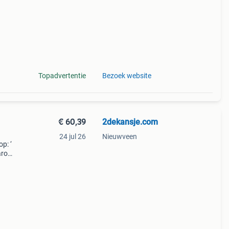
Topadvertentie
Bezoek website
€ 60,39
2dekansje.com
24 jul 26
Nieuwveen
p: ‘
aarom
ld,
ti