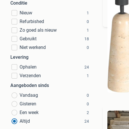
Conditie
D
Nieuw
1
Refurbished
0
Zo goed als nieuw
1
Gebruikt
18
Niet werkend
0
Levering
Ophalen
24
Verzenden
1
Aangeboden sinds
Vandaag
0
Gisteren
0
Een week
2
Altijd
24