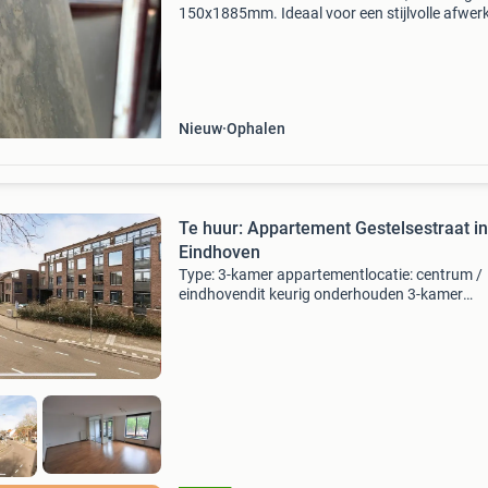
150x1885mm. Ideaal voor een stijlvolle afwer
van uw raam. Ongebruikt en in uitstekende st
Nieuw
Ophalen
Te huur: Appartement Gestelsestraat in
Eindhoven
Type: 3-kamer appartementlocatie: centrum /
eindhovendit keurig onderhouden 3-kamer
appartement is voorzien van een loggia en ee
garagebox in de afgesloten parkeerkelder. Het
appartement is gelegen o