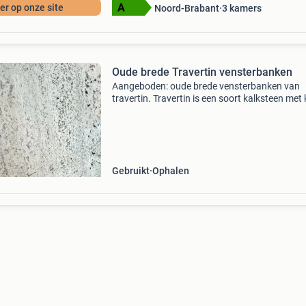
r op onze site
Noord-Brabant
3
kamers
Oude brede Travertin vensterbanken
Aangeboden: oude brede vensterbanken van
travertin. Travertin is een soort kalksteen met 
gaatjes erin, wat zorgt voor een warme en op
structuur. Er zijn aan aantal lange stukken en
diverse kl
Gebruikt
Ophalen