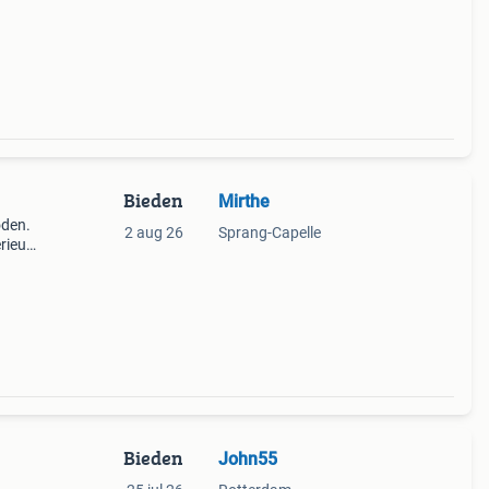
3cm
Bieden
Mirthe
oden.
2 aug 26
Sprang-Capelle
rieur
 zijn
 Tra
Bieden
John55
n