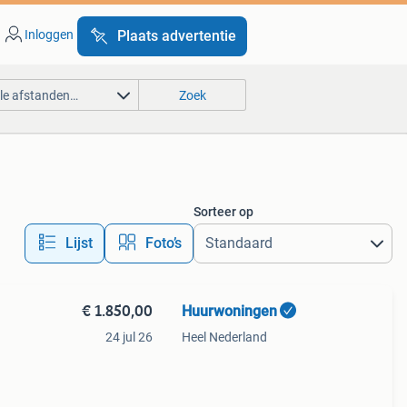
Inloggen
Plaats advertentie
lle afstanden…
Zoek
Sorteer op
Lijst
Foto’s
€ 1.850,00
Huurwoningen
24 jul 26
Heel Nederland
n