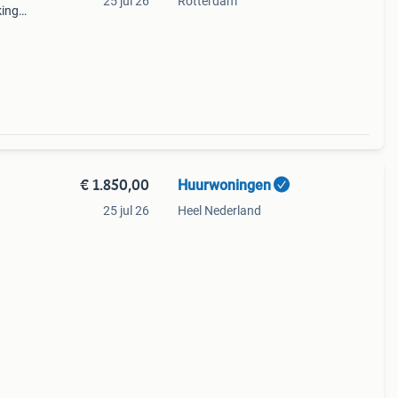
25 jul 26
Rotterdam
king
aat.
€ 1.850,00
Huurwoningen
25 jul 26
Heel Nederland
n