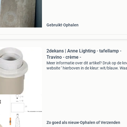
Gebruikt
Ophalen
2dekans | Anne Lighting - tafellamp -
Travino - crème -
Meer informatie over dit artikel? Druk op de kno
website ’ hierboven in de kleur: wit/blauw. W
bestellen bij 2dekansje.com? Voor 16:00 beste
morgen in huis binnen nederland. 1 Jaar garan
uurzame Deal
Zo goed als nieuw
Ophalen of Verzenden