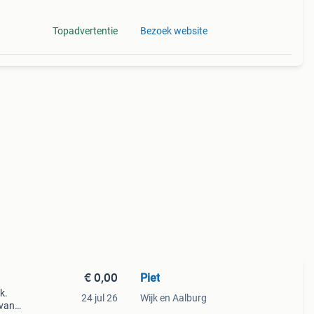
Topadvertentie
Bezoek website
€ 0,00
Piet
k.
24 jul 26
Wijk en Aalburg
 van