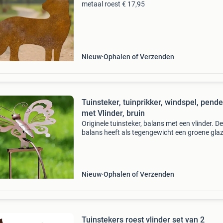
metaal roest € 17,95
Nieuw
Ophalen of Verzenden
Tuinsteker, tuinprikker, windspel, pende
met Vlinder, bruin
Originele tuinsteker, balans met een vlinder. De
balans heeft als tegengewicht een groene gla
bol. Deze vlinder beweegt mooi op de wind. To
hoogte : ca 115 cm. Afmetingen van de vlinder 
lengt
Nieuw
Ophalen of Verzenden
Tuinstekers roest vlinder set van 2