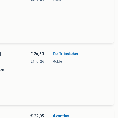
€ 24,50
De Tuinsteker
l
21 jul 26
Rolde
zen
tale
:
€ 22,95
Avantius