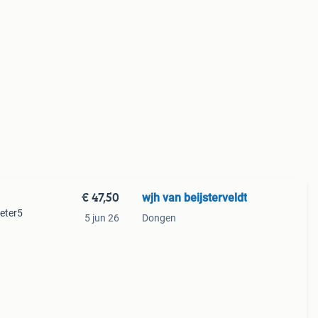
€ 47,50
wjh van beijsterveldt
meter5
5 jun 26
Dongen