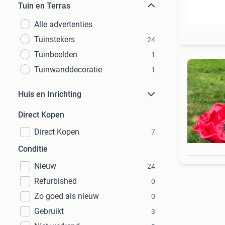
Tuin en Terras
Alle advertenties
Tuinstekers
24
Tuinbeelden
1
Tuinwanddecoratie
1
Huis en Inrichting
Direct Kopen
Direct Kopen
7
Conditie
Nieuw
24
Refurbished
0
Zo goed als nieuw
0
Gebruikt
3