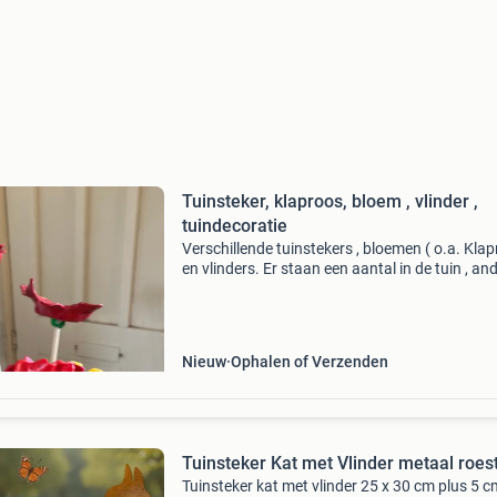
Tuinsteker, klaproos, bloem , vlinder ,
tuindecoratie
Verschillende tuinstekers , bloemen ( o.a. Kla
en vlinders. Er staan een aantal in de tuin , an
zijn nog binnen . Hoogte ongeveer 70 cm . Prijs
per stuk
Nieuw
Ophalen of Verzenden
Tuinsteker Kat met Vlinder metaal roes
Tuinsteker kat met vlinder 25 x 30 cm plus 5 c