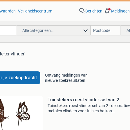
waarden
Veiligheidscentrum
Berichten
Meldingen
Alle categorieën…
A
teker vlinder'
Ontvang meldingen van
r je zoekopdracht
nieuwe zoekresultaten
Tuinstekers roest vlinder set van 2
Tuinstekers roest vlinder set van 2 - decoratie
metalen vlinders voor tuin en balkon
===================================
bekijk ook onze andere advertenties!
===================================