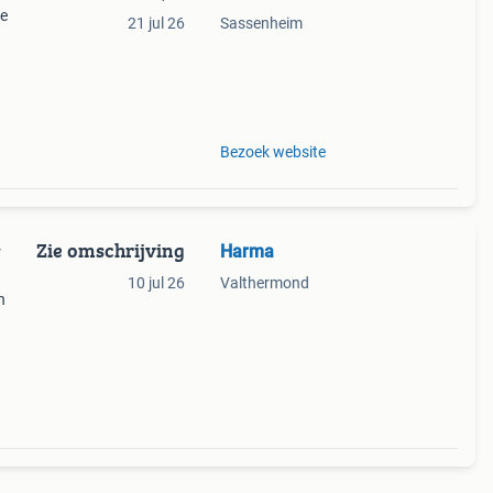
ve
21 jul 26
Sassenheim
===
==
Bezoek website
Zie omschrijving
Harma
y
10 jul 26
Valthermond
n