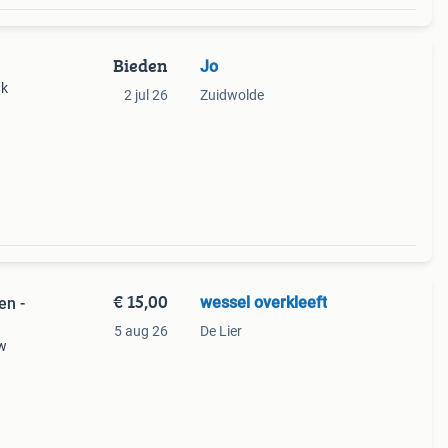
Bieden
Jo
uk
2 jul 26
Zuidwolde
€ 15,00
wessel overkleeft
en -
5 aug 26
De Lier
uw
-12