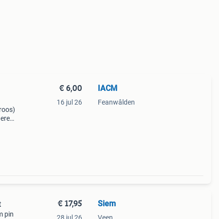
€ 6,00
IACM
16 jul 26
Feanwâlden
proos)
deren
 6,-
€ 17,95
Siem
t
m pin
28 jul 26
Veen