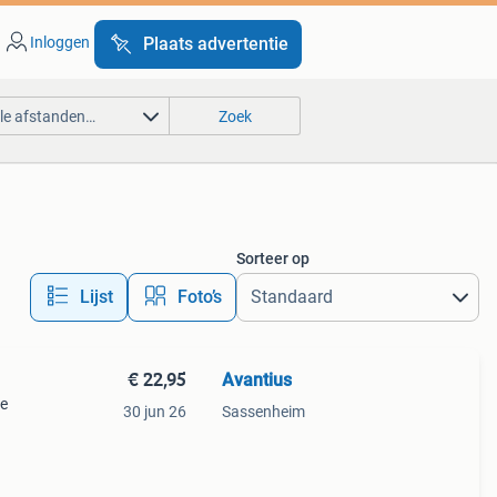
Inloggen
Plaats advertentie
lle afstanden…
Zoek
Sorteer op
Lijst
Foto’s
€ 22,95
Avantius
ve
30 jun 26
Sassenheim
===
==