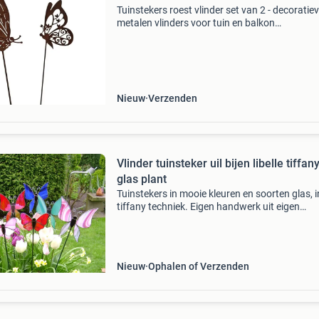
Tuinstekers roest vlinder set van 2 - decoratie
metalen vlinders voor tuin en balkon
===================================
bekijk ook onze andere advertenties!
===================================
Nieuw
Verzenden
Vlinder tuinsteker uil bijen libelle tiffan
glas plant
Tuinstekers in mooie kleuren en soorten glas, i
tiffany techniek. Eigen handwerk uit eigen
glasatelier. Prijs op aanvraag.
Nieuw
Ophalen of Verzenden