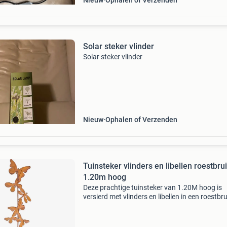
Nieuw
Ophalen of Verzenden
Solar steker vlinder
Solar steker vlinder
Nieuw
Ophalen of Verzenden
Tuinsteker vlinders en libellen roestbru
1.20m hoog
Deze prachtige tuinsteker van 1.20M hoog is
versierd met vlinders en libellen in een roestbr
afwerking. Een sfeervolle toevoeging voor elke 
balkon of terras. Gemaakt van duurzaam mate
d