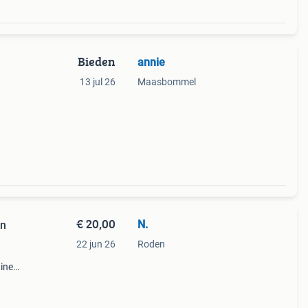
Bieden
annie
13 jul 26
Maasbommel
€ 20,00
N.
in
22 jun 26
Roden
uine
tuin,
riaal