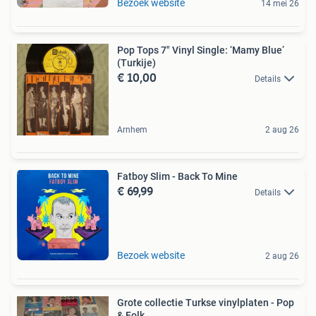
Bezoek website
14 mei 26
Pop Tops 7" Vinyl Single: ‘Mamy Blue’
(Turkije)
€ 10,00
Details
Arnhem
2 aug 26
Fatboy Slim - Back To Mine
€ 69,99
Details
Bezoek website
2 aug 26
Grote collectie Turkse vinylplaten - Pop
& Folk