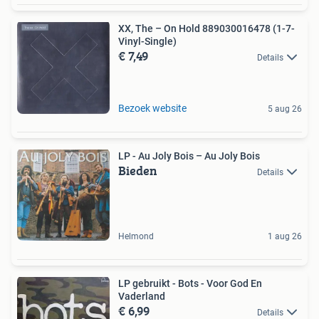
XX, The – On Hold 889030016478 (1-7-
Vinyl-Single)
€ 7,49
Details
Bezoek website
5 aug 26
LP - Au Joly Bois – Au Joly Bois
Bieden
Details
Helmond
1 aug 26
LP gebruikt - Bots - Voor God En
Vaderland
€ 6,99
Details