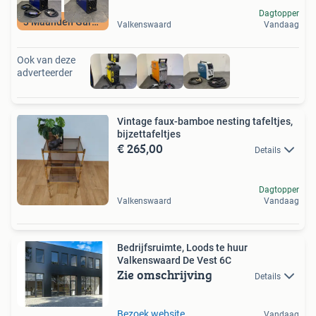
Dagtopper
3 Maanden Garantie
Valkenswaard
Vandaag
Ook van deze
adverteerder
Vintage faux-bamboe nesting tafeltjes,
bijzettafeltjes
€ 265,00
Details
Dagtopper
Valkenswaard
Vandaag
Bedrijfsruimte, Loods te huur
Valkenswaard De Vest 6C
Zie omschrijving
Details
Bezoek website
Vandaag