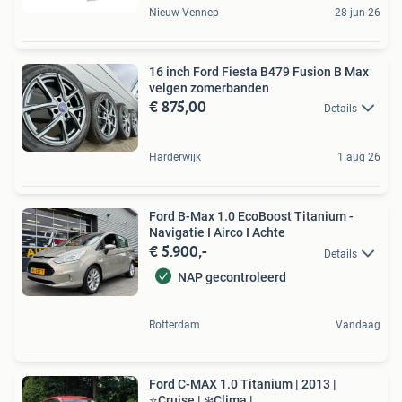
Nieuw-Vennep
28 jun 26
16 inch Ford Fiesta B479 Fusion B Max
velgen zomerbanden
€ 875,00
Details
Harderwijk
1 aug 26
Ford B-Max 1.0 EcoBoost Titanium -
Navigatie I Airco I Achte
€ 5.900,-
Details
NAP gecontroleerd
Rotterdam
Vandaag
Ford C-MAX 1.0 Titanium | 2013 |
⭐Cruise | ❄️Clima |