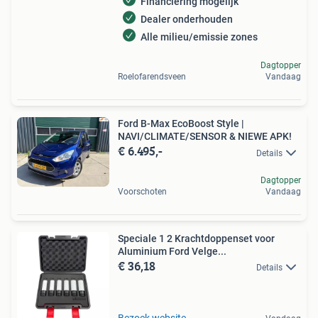
Financiering mogelijk
Dealer onderhouden
Alle milieu/emissie zones
Dagtopper
Roelofarendsveen
Vandaag
Ford B-Max EcoBoost Style |
NAVI/CLIMATE/SENSOR & NIEWE APK!
€ 6.495,-
Details
Dagtopper
Voorschoten
Vandaag
Speciale 1 2 Krachtdoppenset voor
Aluminium Ford Velge...
€ 36,18
Details
Bezoek website