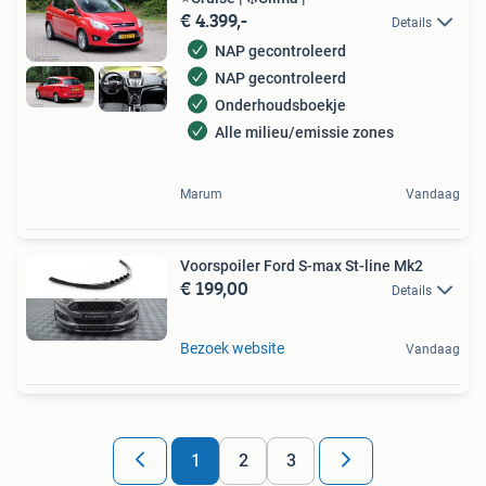
€ 4.399,-
Details
NAP gecontroleerd
NAP gecontroleerd
Onderhoudsboekje
Alle milieu/emissie zones
Marum
Vandaag
Voorspoiler Ford S-max St-line Mk2
€ 199,00
Details
Bezoek website
Vandaag
1
2
3