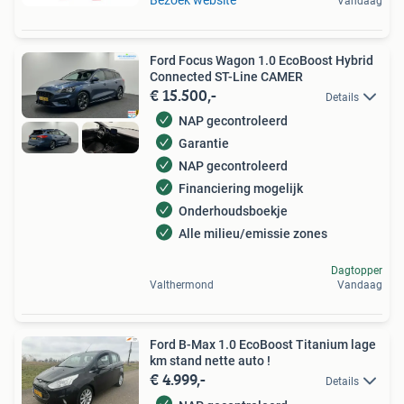
Vandaag
Ford Focus Wagon 1.0 EcoBoost Hybrid
Connected ST-Line CAMER
€ 15.500,-
Details
NAP gecontroleerd
Garantie
NAP gecontroleerd
Financiering mogelijk
Onderhoudsboekje
Alle milieu/emissie zones
Dagtopper
Valthermond
Vandaag
Ford B-Max 1.0 EcoBoost Titanium lage
km stand nette auto !
€ 4.999,-
Details