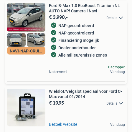
Ford B-Max 1.0 EcoBoost Titanium NL
AUTO NAP! Camera l Navi
€ 3.990,-
Details
NAP gecontroleerd
NAP gecontroleerd
Financiering mogelijk
Dealer onderhouden
NAVI-NAP-CRUISE
Alle milieu/emissie zones
Dagtopper
Nederweert
Vandaag
Wielslot/Velgslot speciaal voor Ford C-
Max vanaf 01/2014
€ 19,95
Details
Bezoek website
Vandaag