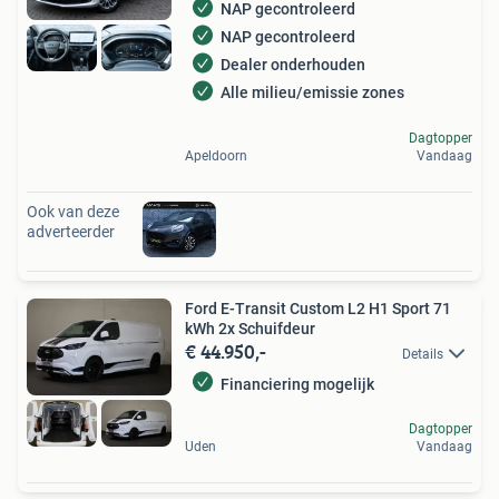
NAP gecontroleerd
NAP gecontroleerd
Dealer onderhouden
Alle milieu/emissie zones
Dagtopper
Apeldoorn
Vandaag
Ook van deze
adverteerder
Ford E-Transit Custom L2 H1 Sport 71
kWh 2x Schuifdeur
€ 44.950,-
Details
Financiering mogelijk
Dagtopper
Uden
Vandaag