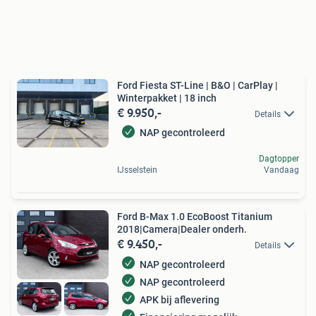
Ford Fiesta ST-Line | B&O | CarPlay |
Winterpakket | 18 inch
€ 9.950,-
Details
NAP gecontroleerd
Dagtopper
IJsselstein
Vandaag
Ford B-Max 1.0 EcoBoost Titanium
2018|Camera|Dealer onderh.
€ 9.450,-
Details
NAP gecontroleerd
NAP gecontroleerd
APK bij aflevering