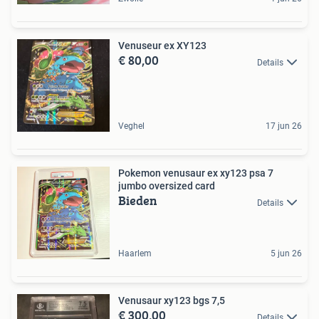
Venuseur ex XY123
€ 80,00
Details
Veghel
17 jun 26
Pokemon venusaur ex xy123 psa 7
jumbo oversized card
Bieden
Details
Haarlem
5 jun 26
Venusaur xy123 bgs 7,5
€ 300,00
Details