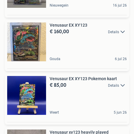
Nieuwegein
16 jul 26
Venusaur EX XY123
€ 160,00
Details
Gouda
6 jul 26
Venusaur EX XY123 Pokemon kaart
€ 85,00
Details
Weert
5 jun 26
Venusaur xy123 heavily played