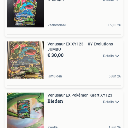
Veenendaal
16 jul 26
Venusaur EX XY123 – XY Evolutions
JUMBO
€ 30,00
Details
IJmuiden
5 jun 26
Venusaur EX Pokémon Kaart XY123
Bieden
Details
Zwolle
1 jun 26