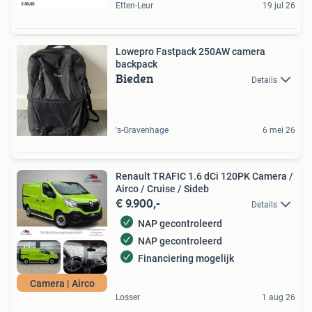
Etten-Leur
19 jul 26
Lowepro Fastpack 250AW camera
backpack
Bieden
Details
's-Gravenhage
6 mei 26
Renault TRAFIC 1.6 dCi 120PK Camera /
Airco / Cruise / Sideb
€ 9.900,-
Details
NAP gecontroleerd
NAP gecontroleerd
Financiering mogelijk
Camera | Airco
Losser
1 aug 26