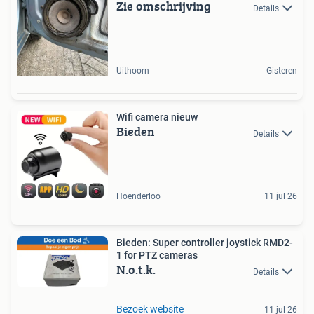
Zie omschrijving
Details
Uithoorn
Gisteren
Wifi camera nieuw
Bieden
Details
Hoenderloo
11 jul 26
Bieden: Super controller joystick RMD2-
1 for PTZ cameras
N.o.t.k.
Details
Bezoek website
11 jul 26