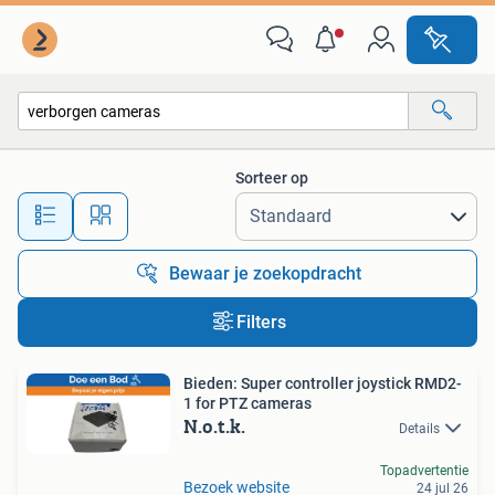
Alle categorieën…
Sorteer op
Alle afstanden…
Bewaar je zoekopdracht
Filters
Bieden: Super controller joystick RMD2-
1 for PTZ cameras
N.o.t.k.
Details
Topadvertentie
Bezoek website
24 jul 26