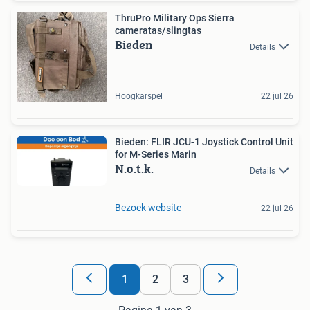
ThruPro Military Ops Sierra
cameratas/slingtas
Bieden
Details
Hoogkarspel
22 jul 26
Bieden: FLIR JCU-1 Joystick Control Unit
for M-Series Marin
N.o.t.k.
Details
Bezoek website
22 jul 26
1
2
3