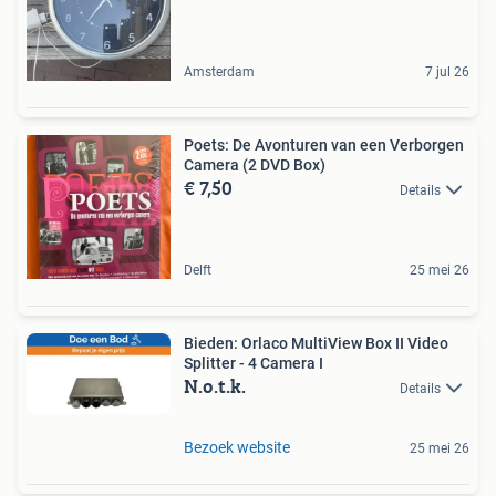
Amsterdam
7 jul 26
Poets: De Avonturen van een Verborgen
Camera (2 DVD Box)
€ 7,50
Details
Delft
25 mei 26
Bieden: Orlaco MultiView Box II Video
Splitter - 4 Camera I
N.o.t.k.
Details
Bezoek website
25 mei 26