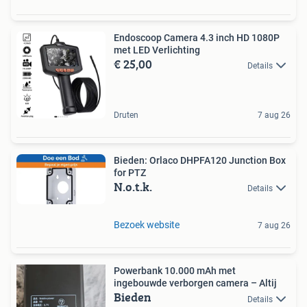
Endoscoop Camera 4.3 inch HD 1080P
met LED Verlichting
€ 25,00
Details
Druten
7 aug 26
Bieden: Orlaco DHPFA120 Junction Box
for PTZ
N.o.t.k.
Details
Bezoek website
7 aug 26
Powerbank 10.000 mAh met
ingebouwde verborgen camera – Altij
Bieden
Details