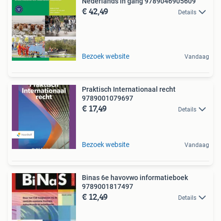
Nederlands in gang 9789046905609
€ 42,49
Details
Bezoek website
Vandaag
Praktisch Internationaal recht
9789001079697
€ 17,49
Details
Bezoek website
Vandaag
Binas 6e havovwo informatieboek
9789001817497
€ 12,49
Details