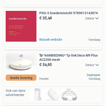
Pitlo 3 Goederenrecht 9789013143874
€ 35,49
Details
Bezoek website
Vandaag
📶 *AANBIEDING* Tp-link Deco M9 Plus
AC2200 mesh
€ 54,95
Details
Dagtopper
Snelle levering
Houten
Vandaag
Ook van deze
adverteerder