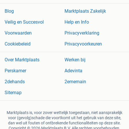
Blog
Marktplaats Zakelijk
Veilig en Succesvol
Help en Info
Voorwaarden
Privacyverklaring
Cookiebeleid
Privacyvoorkeuren
Over Marktplaats
Werken bij
Perskamer
Adevinta
2dehands
2ememain
Sitemap
Marktplaats is, voor zover wettelijk toegestaan, niet aansprakelijk
voor (gevolg)schade die voortkomt uit het gebruik van deze site,
dan wel uit fouten of ontbrekende functionaliteiten op deze site.
Copyright © 2026 Marktplaats B.V. Alle rechten voorbehouden.