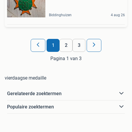
Biddinghuizen
4 aug 26
1
2
3
Pagina 1 van 3
vierdaagse medaille
Gerelateerde zoektermen
Populaire zoektermen