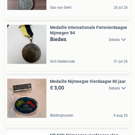
Sas van Gent
26 jul 26
Medaille Internationale Fietsvierdaagse
Nijmegen '84
Bieden
Details
Sint-Oedenrode
31 jul 26
Medaille Nijmeegse Vierdaagse 80 jaar
€ 3,00
Details
Biddinghuizen
4 aug 26