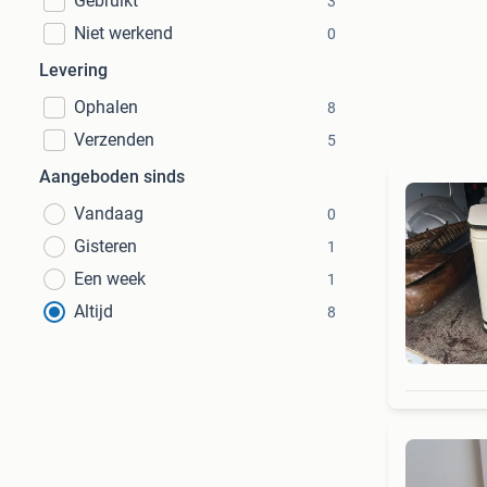
Gebruikt
3
Niet werkend
0
Levering
Ophalen
8
Verzenden
5
Aangeboden sinds
Vandaag
0
Gisteren
1
Een week
1
Altijd
8