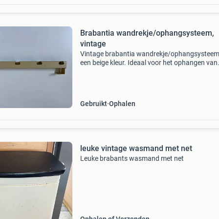
Brabantia wandrekje/ophangsysteem,
vintage
Vintage brabantia wandrekje/ophangsysteem
een beige kleur. Ideaal voor het ophangen van
keukengerei of andere kleine items. Het rekje i
gebruikt, maar verkeert nog in goede staat me
lichte gebrui
Gebruikt
Ophalen
leuke vintage wasmand met net
Leuke brabants wasmand met net