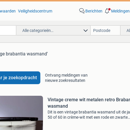
waarden
Veiligheidscentrum
Berichten
Meldingen
Alle categorieën…
A
tage brabantia wasmand'
Ontvang meldingen van
r je zoekopdracht
nieuwe zoekresultaten
Vintage creme wit metalen retro Braban
wasmand
Dit is een vintage brabantia wasmand uit de j
50 of 60 in crème-wit met een rode en zwarte
rand.materiaal en design: gemaakt van metaa
ventilatiesleuven aan de onderzijde en een