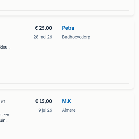
€ 25,00
Petra
28 mei 26
Badhoevedorp
kleur.
et is
aling
€ 15,00
M.K
met
9 jul 26
Almere
n een
uin
n een