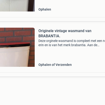
kenmerkend re
Ophalen
Originele vintage wasmand van
BRABANTIA.
Deze orginele wasmand is compleet met een n
erin en is van het merk brabantia. Aan de
onderkant heb ikzelf wielentjes geplaatst, zod
gemakkelijk verplaatsen kan. Het heeft door d
jaren gebrui
Ophalen of Verzenden