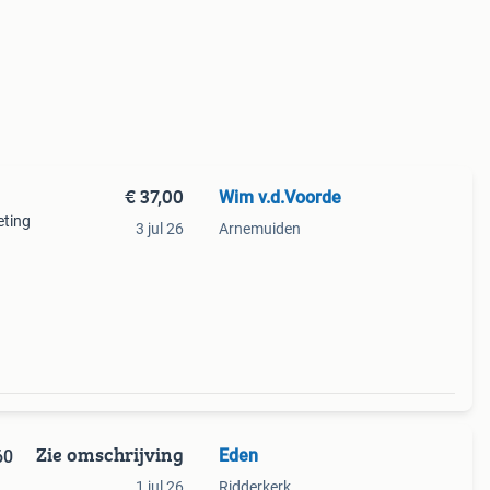
€ 37,00
Wim v.d.Voorde
ting
3 jul 26
Arnemuiden
Zie omschrijving
Eden
60
1 jul 26
Ridderkerk