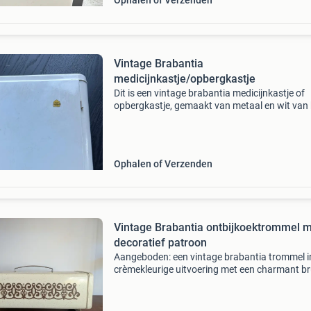
Ophalen of Verzenden
Vintage Brabantia
medicijnkastje/opbergkastje
Dit is een vintage brabantia medicijnkastje of
opbergkastje, gemaakt van metaal en wit van 
Het kastje heeft twee planken en een deurtje. H
een charmant item met een authentieke uitstr
Ophalen of Verzenden
Vintage Brabantia ontbijkoektrommel 
decoratief patroon
Aangeboden: een vintage brabantia trommel i
crèmekleurige uitvoering met een charmant br
decoratief patroon. De trommel is voorzien va
handig handvat aan de bovenzijde en een
scharnierend