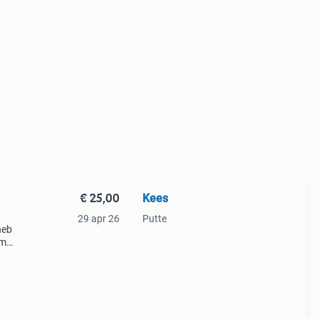
€ 25,00
Kees
29 apr 26
Putte
heb
om
kjes,