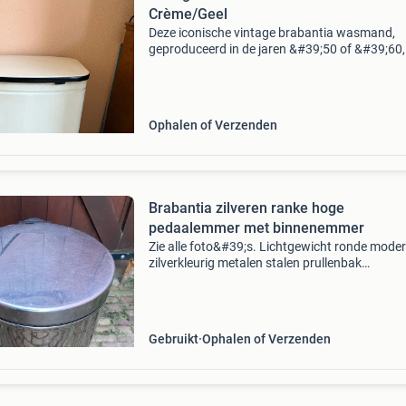
Crème/Geel
Deze iconische vintage brabantia wasmand,
geproduceerd in de jaren &#39;50 of &#39;60, 
een prachtig voorbeeld van mid-century mode
design. De metalen wasmand, gemaakt in
valkenswaard, hee
Ophalen of Verzenden
Brabantia zilveren ranke hoge
pedaalemmer met binnenemmer
Zie alle foto&#39;s. Lichtgewicht ronde mode
zilverkleurig metalen stalen prullenbak
keukenprullenbak met pedaal voetpedaal 30 li
uitneembare binnenemmer nog in goede staat
Inhoud 30 lit
Gebruikt
Ophalen of Verzenden