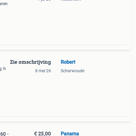
aren
kant
Zie omschrijving
Robert
: h
8 mei 26
Scharwoude
e
€ 25,00
Panama
60 -