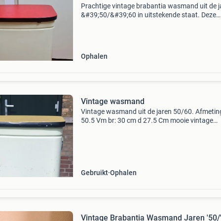
Prachtige vintage brabantia wasmand uit de j
&#39;50/&#39;60 in uitstekende staat. Deze
zeldzame wasmand heeft het originele,
onbeschadigde brabantia logo aan de binnen
van het deksel
Ophalen
Vintage wasmand
Vintage wasmand uit de jaren 50/60. Afmeting
50.5 Vm br: 30 cm d 27.5 Cm mooie vintage
wasmand van brabantia uit de jaren 50/60. D
mand heeft twee handige zijbeugels voor
verplaatsing, orgineel ne
Gebruikt
Ophalen
Vintage Brabantia Wasmand Jaren '50/'