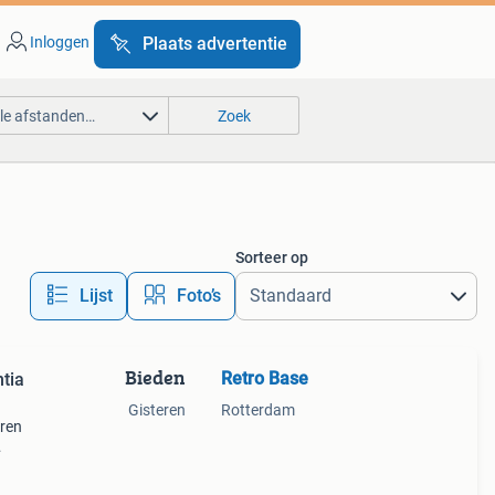
Inloggen
Plaats advertentie
lle afstanden…
Zoek
Sorteer op
Lijst
Foto’s
Bieden
Retro Base
tia
Gisteren
Rotterdam
aren
l met