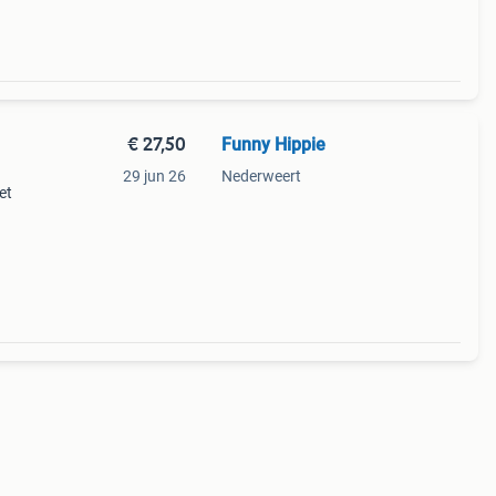
€ 27,50
Funny Hippie
29 jun 26
Nederweert
et
at het
e