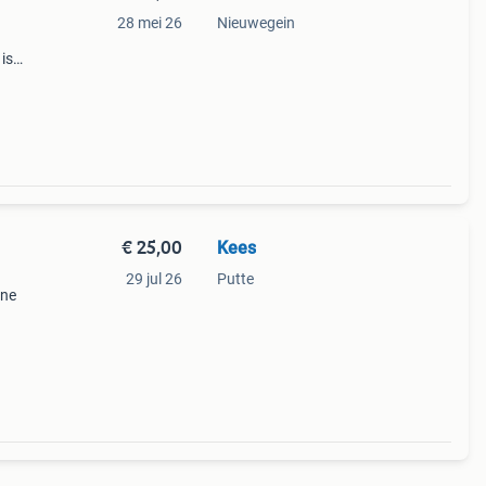
28 mei 26
Nieuwegein
is
rn
€ 25,00
Kees
29 jul 26
Putte
rne
ter en
.