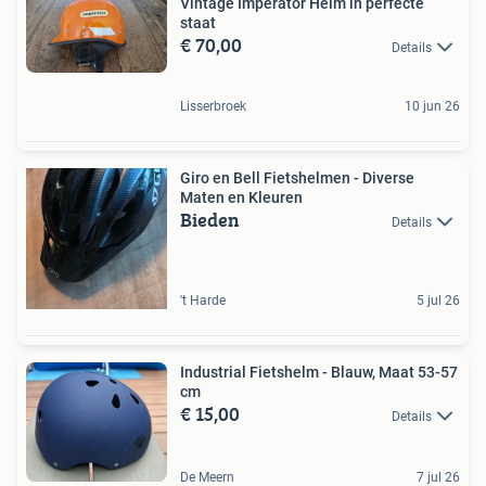
Vintage Imperator Helm in perfecte
staat
€ 70,00
Details
Lisserbroek
10 jun 26
Giro en Bell Fietshelmen - Diverse
Maten en Kleuren
Bieden
Details
't Harde
5 jul 26
Industrial Fietshelm - Blauw, Maat 53-57
cm
€ 15,00
Details
De Meern
7 jul 26