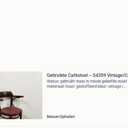
Gebruikte Caféstoel – S4359 Vintage/C
Status: gebruikt maar in mooie geleefde staat
materiaal: hout/ gestoffeerd kleur: vintage /
donkernoten diversen: - > let op: onder aan de
advertentie de directe link naar het product o
websi
Nieuw
Ophalen