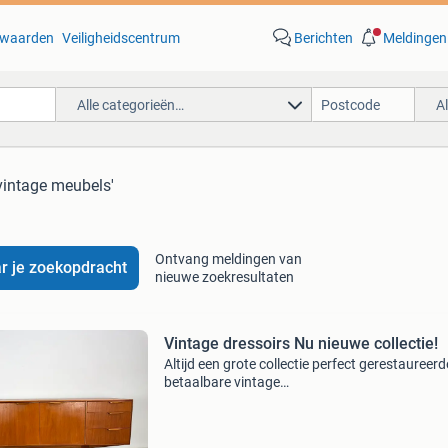
waarden
Veiligheidscentrum
Berichten
Meldingen
Alle categorieën…
A
vintage meubels'
Ontvang meldingen van
r je zoekopdracht
nieuwe zoekresultaten
Vintage dressoirs Nu nieuwe collectie!
Altijd een grote collectie perfect gerestaureerd
betaalbare vintage
dressoirs,salontafels,bijzettafels,
ladekasten,eettafels. Nu een grote nieuwe coll
3 juni binnengekomen! Www.juenju.nl ju&