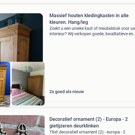
Massief houten kledingkasten in alle
kleuren. Hang/leg
Zoekt u een unieke kast of meubelstuk voor u
interieur? Wij verkopen goede, kwalitatieve en
duurzame meubels van120 jaar oud. Alles wo
vanuit de basis goed schoon gemaakt en blan
aangeboden. We v
 je eigen kleur
Zo goed als nieuw
Decoratief ornament (2) - Europa - 2
gietijzeren deurklinken
Titel: decoratief ornament (2) - europa - 2