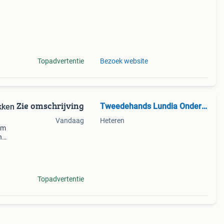
Topadvertentie
Bezoek website
Zie omschrijving
Tweedehands Lundia Onderdelen
kken
Vandaag
Heteren
em
n
ken.
Topadvertentie