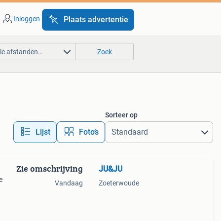
Inloggen
Plaats advertentie
lle afstanden…
Zoek
Sorteer op
Lijst
Foto’s
Zie omschrijving
JU&JU
e
Vandaag
Zoeterwoude
ectie