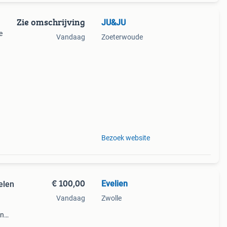
Zie omschrijving
JU&JU
e
Vandaag
Zoeterwoude
ectie
Bezoek website
€ 100,00
Evelien
elen
Vandaag
Zwolle
jn
als te