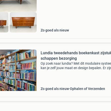
Zo goed als nieuw
Lundia tweedehands boekenkast zijstu
schappen bezorging
Op zoek naar lundia? Met dit modulaire syste
kan je zelf jouw maat en design bepalen. Er zij
tevens mogelijkheden om alles op maat te ma
Bekijk voor inspiratie de verschillende foto’s of
ontwer
Zo goed als nieuw
Ophalen of Verzenden