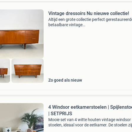
Vintage dressoirs Nu nieuwe collectie!
Altijd een grote collectie perfect gerestaureerd
betaalbare vintage
dressoirs,salontafels,bijzettafels,
ladekasten,eettafels. Nu een grote nieuwe coll
3 juni binnengekomen! Www.juenju.nl ju&
Zo goed als nieuw
4 Windsor eetkamerstoelen | Spijlensto
| SETPRIJS
Mooie set van 4 witte houten vintage windsor
stoelen, ideaal voor de eetkamer. De stoelen zi
gebruikt en vertonen lichte gebruikssporen, zo