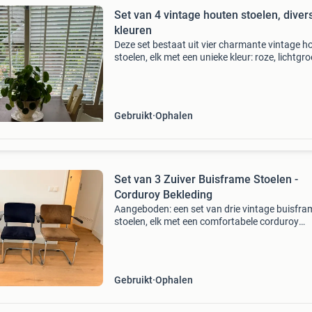
Set van 4 vintage houten stoelen, diver
kleuren
Deze set bestaat uit vier charmante vintage h
stoelen, elk met een unieke kleur: roze, lichtgro
lichtblauw en lichtgeel. Ze zijn gebruikt en ver
de nodige gebruikssporen, wat bijdraagt aa
Gebruikt
Ophalen
Set van 3 Zuiver Buisframe Stoelen -
Corduroy Bekleding
Aangeboden: een set van drie vintage buisfra
stoelen, elk met een comfortabele corduroy
bekleding in verschillende kleuren (grijs,
donkerblauw en bruin). Deze stoelen verkeren 
goede, gebruikte st
Gebruikt
Ophalen