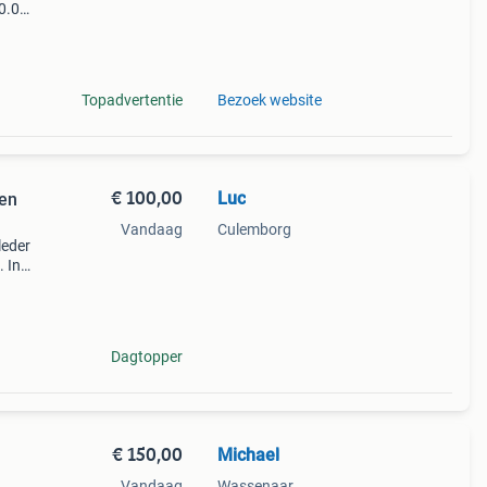
0.0
9%
 van
Topadvertentie
Bezoek website
€ 100,00
Luc
len
Vandaag
Culemborg
leder
. In
Dagtopper
€ 150,00
Michael
Vandaag
Wassenaar