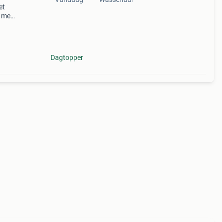
et
 met
en
dte
Dagtopper