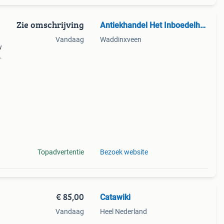
Zie omschrijving
Antiekhandel Het Inboedelhuis
Vandaag
Waddinxveen
w
rdt
k
Topadvertentie
Bezoek website
€ 85,00
Catawiki
Vandaag
Heel Nederland