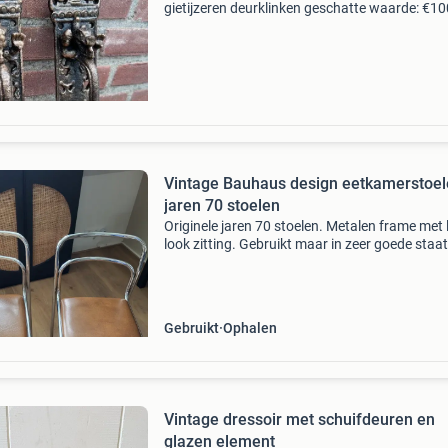
gietijzeren deurklinken geschatte waarde: €10
Belangrijk: winnende biedingen zijn exclusief 
koperbescherming + €3 kavel beschrijving set
Vintage Bauhaus design eetkamerstoe
jaren 70 stoelen
Originele jaren 70 stoelen. Metalen frame met 
look zitting. Gebruikt maar in zeer goede staat
originele staat. Ophalen in culemborg.
Gebruikt
Ophalen
Vintage dressoir met schuifdeuren en
glazen element