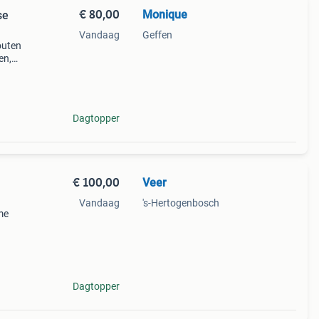
€ 80,00
Monique
se
Vandaag
Geffen
outen
en,
tonen
Dagtopper
€ 100,00
Veer
Vandaag
's-Hertogenbosch
me
in
Dagtopper