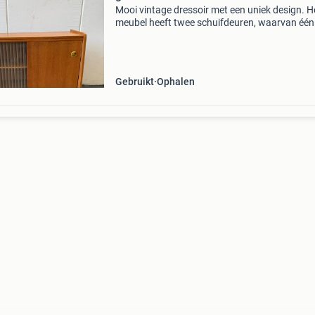
Mooi vintage dressoir met een uniek design. H
meubel heeft twee schuifdeuren, waarvan één
een geribbeld glazen paneel, wat zorgt voor e
speels en licht effect. De afmetingen zijn: bree
83 c
Gebruikt
Ophalen