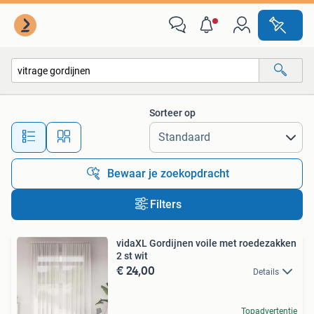
Alle categorieën…
Sorteer op
Alle afstanden…
Bewaar je zoekopdracht
Filters
vidaXL Gordijnen voile met roedezakken
2 st wit
€ 24,00
Details
Topadvertentie