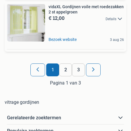
vidaXL Gordijnen voile met roedezakken
2 st appelgroen
€ 12,00
Details
Bezoek website
3 aug 26
1
2
3
Pagina 1 van 3
vitrage gordijnen
Gerelateerde zoektermen
Populaire zoektermen