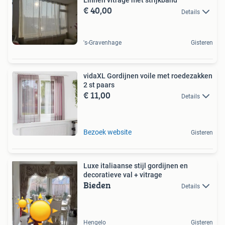
Linnen vitrage met strijkband
€ 40,00
Details
's-Gravenhage
Gisteren
vidaXL Gordijnen voile met roedezakken
2 st paars
€ 11,00
Details
Bezoek website
Gisteren
Luxe italiaanse stijl gordijnen en
decoratieve val + vitrage
Bieden
Details
Hengelo
Gisteren